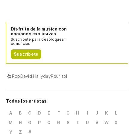
Disfruta de la música con
opciones exclusivas
Suscríbete para desbloquear
beneficios.
Suscríbete
Pop
David Hallyday
Pour toi
Todos los artistas
A
B
C
D
E
F
G
H
I
J
K
L
M
N
O
P
Q
R
S
T
U
V
W
X
Y
Z
#