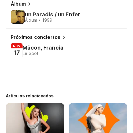
Re
Álbum
un
un Paradis / un Enfer
Álbum • 1999
Ro
cu
Próximos conciertos
qu
NOV
Mâcon, Francia
17
{E
Le Spot
Artículos relacionados