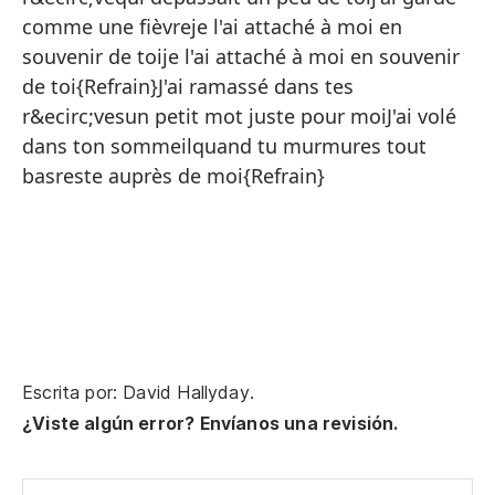
lo
comme une fièvreje l'ai attaché à moi en
al
souvenir de toije l'ai attaché à moi en souvenir
{E
de toi{Refrain}J'ai ramassé dans tes
Pa
r&ecirc;vesun petit mot juste pour moiJ'ai volé
dans ton sommeilquand tu murmures tout
pa
basreste auprès de moi{Refrain}
pa
par
Ar
qu
lo
lo
Escrita por: David Hallyday.
lo
¿Viste algún error? Envíanos una revisión.
{E