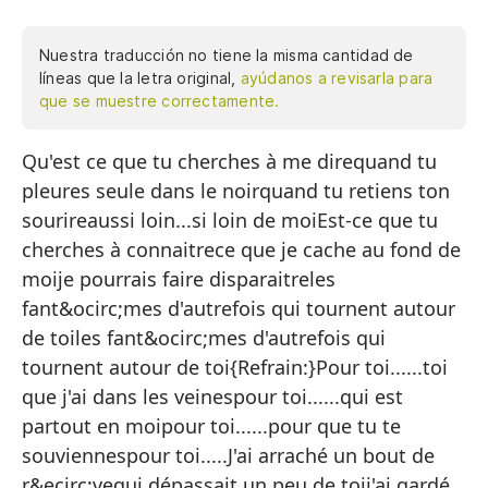
Nuestra traducción no tiene la misma cantidad de
líneas que la letra original,
ayúdanos a revisarla para
que se muestre correctamente.
Qu'est ce que tu cherches à me direquand tu
¿Q
pleures seule dans le noirquand tu retiens ton
cu
sourireaussi loin...si loin de moiEst-ce que tu
cu
cherches à connaitrece que je cache au fond de
ta
moije pourrais faire disparaitreles
fant&ocirc;mes d'autrefois qui tournent autour
¿E
de toiles fant&ocirc;mes d'autrefois qui
lo
tournent autour de toi{Refrain:}Pour toi......toi
po
que j'ai dans les veinespour toi......qui est
partout en moipour toi......pour que tu te
lo
souviennespour toi.....J'ai arraché un bout de
al
r&ecirc;vequi dépassait un peu de toij'ai gardé