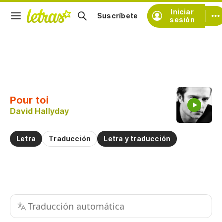
Iniciar
Suscríbete
sesión
Copiar fragmento
Copiar toda la letra
Pour toi
Practicar la pronunciación de
David Hallyday
Comentar sobre este fragmento
Letra
Traducción
Letra y traducción
Traducción automática