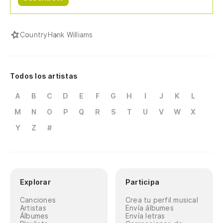
Country
Hank Williams
Todos los artistas
A
B
C
D
E
F
G
H
I
J
K
L
M
N
O
P
Q
R
S
T
U
V
W
X
Y
Z
#
Explorar
Participa
Canciones
Crea tu perfil musical
Artistas
Envía álbumes
Álbumes
Envía letras