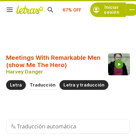
Suscríbete
Iniciar
sesión
Copiar fragmento
Copiar toda la letra
Meetings With Remarkable Men
Practicar la pronunciación de
(show Me The Hero)
Harvey Danger
Comentar sobre este fragmento
Letra
Traducción
Letra y traducción
Traducción automática