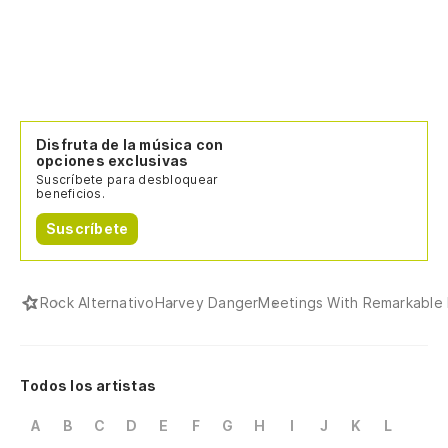
Disfruta de la música con
opciones exclusivas
Suscríbete para desbloquear
beneficios.
Suscríbete
Rock Alternativo
Harvey Danger
Meetings With Remarkable
Todos los artistas
A
B
C
D
E
F
G
H
I
J
K
L