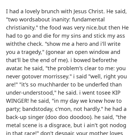
E
I had a lovely brunch with Jesus Christ. He said,
(M
"two wordsabout inanity: fundamental
M
christianity." the food was very nice.but then He
Th
had to go and die for my sins and stick my ass
withthe check. "show me a hero and i'll write
Tu
you a tragedy," (gonear an open window and
di
that'll be the end of me). i bowed beforethe
cr
avatar. he said, "the problem's clear to me: you
mu
never gotover morrissey." i said "well, right you
po
are!" "it's so muchharder to be underfed than
'M
under-understood," he said. i went tosee KIP
tr
WINGER! he said, "in my day we knew how to
se
party; bandstoday, c'mon, not hardly." he had a
di
back-up singer (doo doo doodoo). he said, "the
su
metal scene is a disgrace, but i ain't got nodog
mu
in that race!" don't despair, your mother loves