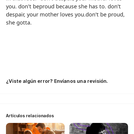
ma
you. don't beproud because she has to. don't
di
despair, your mother loves you.don't be proud,
ba
she gotta.
un
di
¡p
co
No
ha
en
¿Viste algún error? Envíanos una revisión.
I 
wo
fo
my
he
Artículos relacionados
wi
be