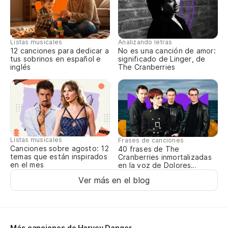
yo
ar
un
sa
Listas musicales
Analizando letras
c'
12 canciones para dedicar a
No es una canción de amor:
tus sobrinos en español e
significado de Linger, de
do
inglés
The Cranberries
ai
mo
do
sh
Listas musicales
Frases de canciones
Canciones sobre agosto: 12
40 frases de The
temas que están inspirados
Cranberries inmortalizadas
en el mes
en la voz de Dolores
O’Riordan
Ver más en el blog
Más canciones de Harvey Danger