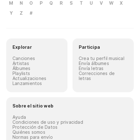
M
N
O
P
Q
R
S
T
U
V
W
X
Y
Z
#
Explorar
Participa
Canciones
Crea tu perfil musical
Artistas
Envía álbumes
Álbumes
Envía letras
Playlists
Correcciones de
Actualizaciones
letras
Lanzamientos
Sobre el sitio web
Ayuda
Condiciones de uso y privacidad
Protección de Datos
Quiénes somos
Normas para envío