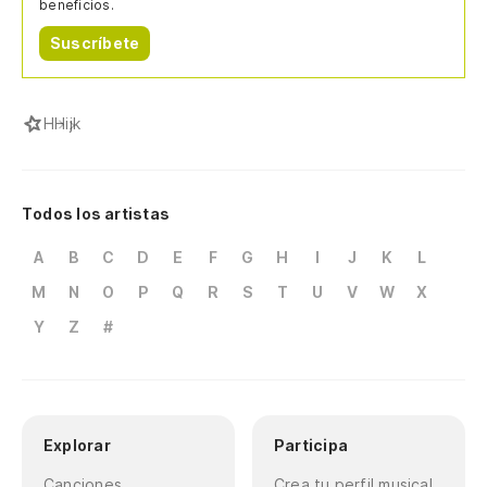
beneficios.
Suscríbete
H
Hijk
Todos los artistas
A
B
C
D
E
F
G
H
I
J
K
L
M
N
O
P
Q
R
S
T
U
V
W
X
Y
Z
#
Explorar
Participa
Canciones
Crea tu perfil musical