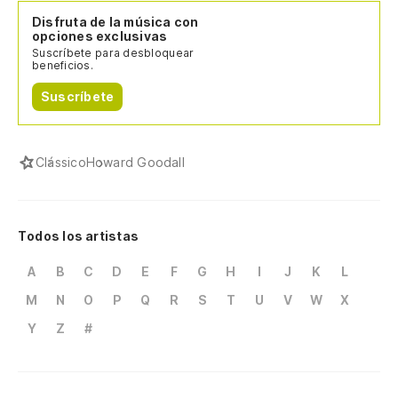
Disfruta de la música con
opciones exclusivas
Suscríbete para desbloquear
beneficios.
Suscríbete
Clássico
Howard Goodall
Todos los artistas
A
B
C
D
E
F
G
H
I
J
K
L
M
N
O
P
Q
R
S
T
U
V
W
X
Y
Z
#