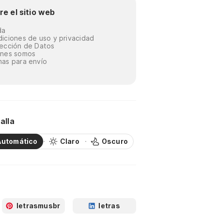
re el sitio web
da
iciones de uso y privacidad
ección de Datos
énes somos
as para envío
alla
Automático
Claro
Oscuro
letrasmusbr
letras