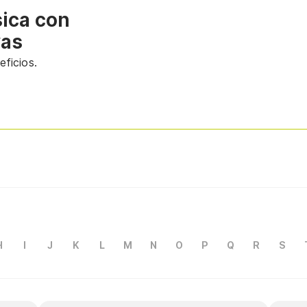
sica con
vas
ficios.
H
I
J
K
L
M
N
O
P
Q
R
S