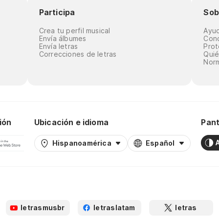
Participa
Sob
Crea tu perfil musical
Ayu
Envía álbumes
Cond
Envía letras
Prot
Correcciones de letras
Qui
Norm
ión
Ubicación e idioma
Pant
Hispanoamérica
Español
letrasmusbr
letraslatam
letras