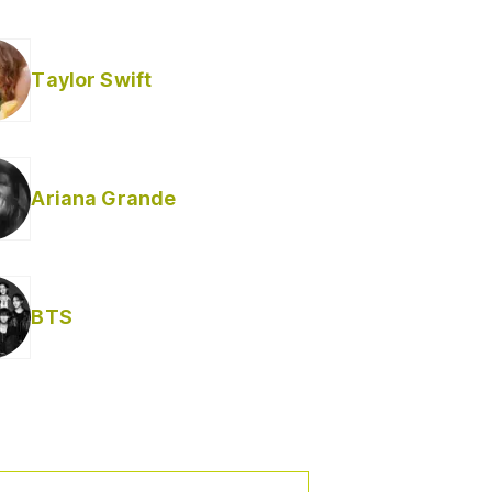
Taylor Swift
Ariana Grande
BTS