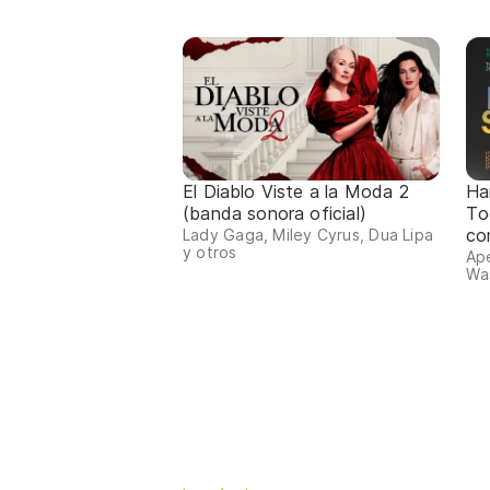
El Diablo Viste a la Moda 2
Ha
(banda sonora oficial)
To
co
Lady Gaga, Miley Cyrus, Dua Lipa
y otros
Ape
Was