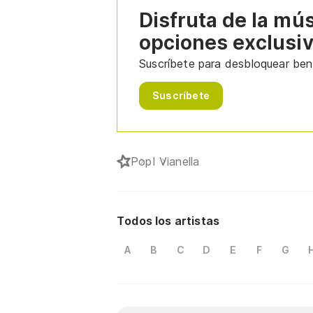
Disfruta de la mú
opciones exclusi
Suscríbete para desbloquear bene
Suscríbete
Pop
I Vianella
Todos los artistas
A
B
C
D
E
F
G