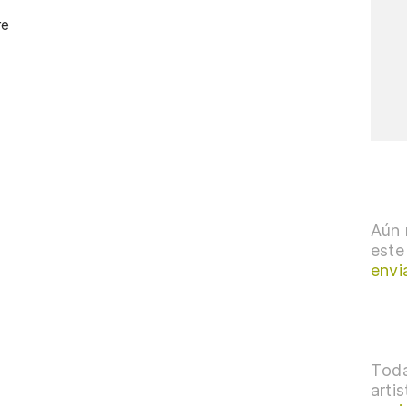
re
Aún 
este
envi
Toda
arti