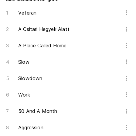
Veteran
Co
A Csitari Hegyek Alatt
Co
A Place Called Home
Ya
Slow
Yo
Slowdown
No
I 
Work
Ab
50 And A Month
Aggression