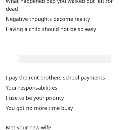
What happened dad you walked out left for
dead
Co
Negative thoughts become reality
Having a child should not be so easy
Co
Ya
Yo
De
I pay the rent brothers school payments
Fr
Your responsabilities
I use to be your priority
Qu
You got no more time busy
Wh
Met your new wife
Se