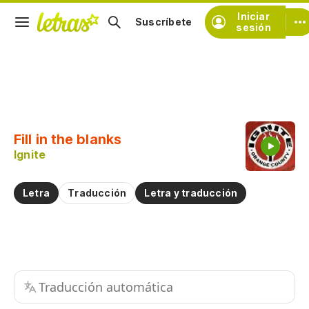
Iniciar
Suscríbete
sesión
Copiar fragmento
Copiar toda la letra
Fill in the blanks
Practicar la pronunciación de
Ignite
Comentar sobre este fragmento
Letra
Traducción
Letra y traducción
Traducción automática