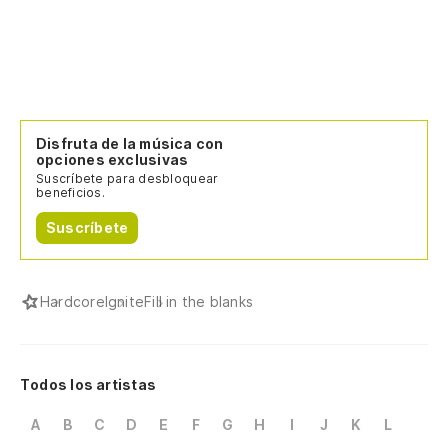
Disfruta de la música con
opciones exclusivas
Suscríbete para desbloquear
beneficios.
Suscríbete
Hardcore
Ignite
Fill in the blanks
Todos los artistas
A
B
C
D
E
F
G
H
I
J
K
L