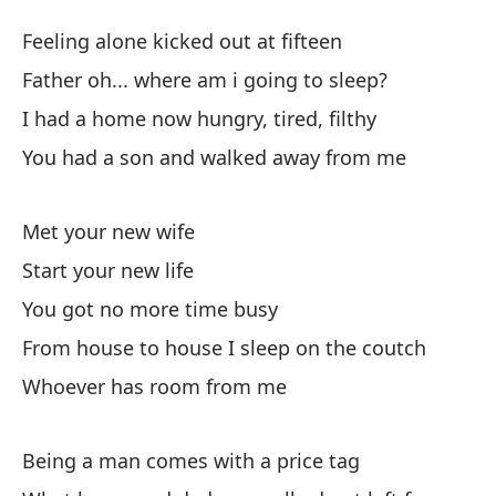
Ll
Feeling alone kicked out at fifteen
Fi
Father oh... where am i going to sleep?
I had a home now hungry, tired, filthy
Si
You had a son and walked away from me
Fe
Pa
Met your new wife
Fa
Start your new life
You got no more time busy
Te
From house to house I sleep on the coutch
su
Whoever has room from me
I 
Te
Being a man comes with a price tag
Yo