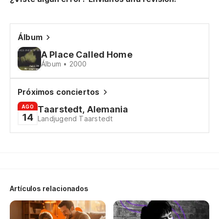
Co
Ya
Álbum
Yo
A Place Called Home
Álbum • 2000
No
Próximos conciertos
I 
AGO
Taarstedt, Alemania
Ab
14
Landjugend Taarstedt
Pr
We
Artículos relacionados
Al
At