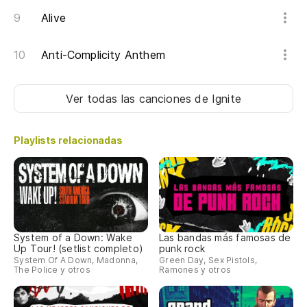
Alive
Anti-Complicity Anthem
Ver todas las canciones
de Ignite
Playlists relacionadas
System of a Down: Wake
Las bandas más famosas de
Up Tour! (setlist completo)
punk rock
System Of A Down, Madonna,
Green Day, Sex Pistols,
The Police y otros
Ramones y otros