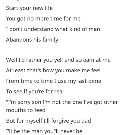
Start your new life
Be
You got no more time for me
¿Q
I don't understand what kind of man
m
Abandons his family
Wh
Lo
Well I'd rather you yell and scream at me
re
At least that's how you make me feel
Ne
From time to time I use my last dime
To see if you're for real
Te
"I'm sorry son I'm not the one I've got other
Ha
mouths to feed"
But for myself I'll forgive you dad
I'll be the man you"ll never be