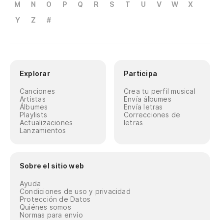
M
N
O
P
Q
R
S
T
U
V
W
X
Y
Z
#
Explorar
Participa
Canciones
Crea tu perfil musical
Artistas
Envía álbumes
Álbumes
Envía letras
Playlists
Correcciones de
Actualizaciones
letras
Lanzamientos
Sobre el sitio web
Ayuda
Condiciones de uso y privacidad
Protección de Datos
Quiénes somos
Normas para envío