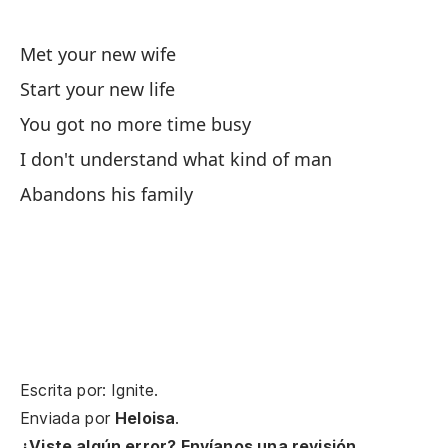
Met your new wife
Pa
Start your new life
h
You got no more time busy
I 
I don't understand what kind of man
Tu
Abandons his family
So
Ya
Yo
Escrita por: Ignite.
Co
Enviada por
Heloisa
.
¿Viste algún error? Envíanos una revisión.