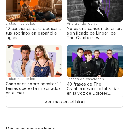
De
Fr
Listas musicales
Analizando letras
12 canciones para dedicar a
No es una canción de amor:
tus sobrinos en español e
significado de Linger, de
Pa
inglés
The Cranberries
"L
bo
"I
to
Listas musicales
Frases de canciones
Canciones sobre agosto: 12
40 frases de The
temas que están inspirados
Cranberries inmortalizadas
Pe
en el mes
en la voz de Dolores
O’Riordan
Bu
Ver más en el blog
Se
I'
Más canciones de Ignite