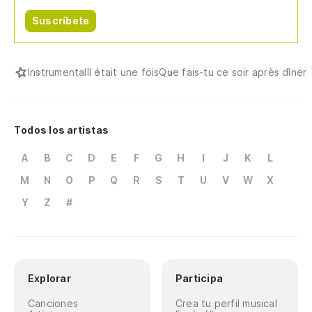
Suscríbete
Instrumental
Il était une fois
Que fais-tu ce soir après dîner
Todos los artistas
A
B
C
D
E
F
G
H
I
J
K
L
M
N
O
P
Q
R
S
T
U
V
W
X
Y
Z
#
Explorar
Participa
Canciones
Crea tu perfil musical