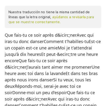
Nuestra traducción no tiene la misma cantidad de
líneas que la letra original,
ayúdanos a revisarla para
que se muestre correctamente.
Que fais-tu ce soir après d&icirc;nerAvec qui
¿Q
iras-tu donc danserComment t'habilles-tuEst-ce
Co
un copain est-ce une amieMoi je t'attendrai
Có
jusqu'à dix heuresEt peut-&ecirc;tre une heure
¿E
encoreQue fais-tu ce soir après
d&icirc;nerJ'aurais tant aimer me promenerUne
Yo
heure avec toi dans la lavandeEt dans tes bras
Y 
après nous irons danserSi tu veux, tous les
¿Q
deuxRéponds-moi, serai-je avec toi ce
soirDonne-moi un peu d'espoirQue fais-tu ce
Hu
soir après d&icirc;nerAvec qui iras-tu donc
Un
danserComment t'habilles-tuEst-ce un copain