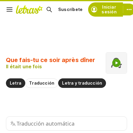
Iniciar
Suscríbete
sesión
Copiar fragmento
Copiar toda la letra
Que fais-tu ce soir après dîner
Practicar la pronunciación de
Il était une fois
Comentar sobre este fragmento
Letra
Traducción
Letra y traducción
Traducción automática