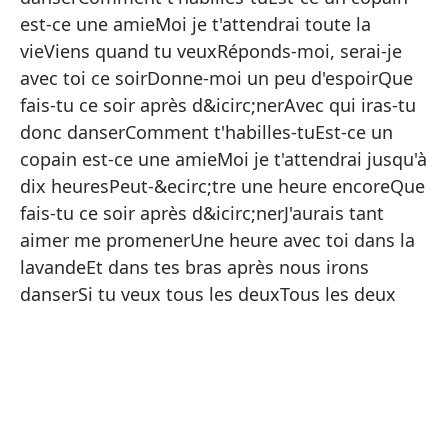
Y 
est-ce une amieMoi je t'attendrai toute la
Si
vieViens quand tu veuxRéponds-moi, serai-je
avec toi ce soirDonne-moi un peu d'espoirQue
Re
fais-tu ce soir après d&icirc;nerAvec qui iras-tu
Da
donc danserComment t'habilles-tuEst-ce un
¿Q
copain est-ce une amieMoi je t'attendrai jusqu'à
dix heuresPeut-&ecirc;tre une heure encoreQue
Co
fais-tu ce soir après d&icirc;nerJ'aurais tant
Có
aimer me promenerUne heure avec toi dans la
¿E
lavandeEt dans tes bras après nous irons
danserSi tu veux tous les deuxTous les deux
Yo
Ve
Re
Da
¿Q