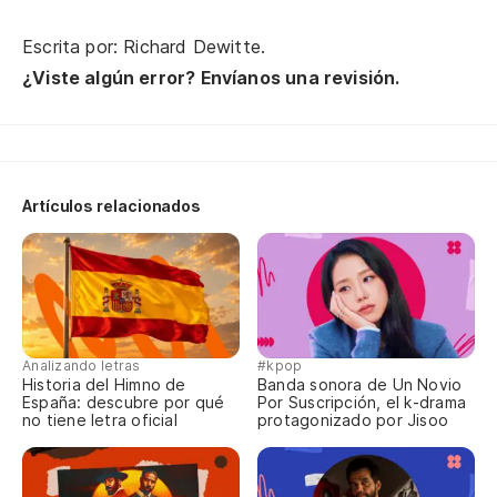
Co
Escrita por: Richard Dewitte.
Có
¿Viste algún error? Envíanos una revisión.
¿E
Yo
Qu
Artículos relacionados
¿Q
Hu
Un
Y 
Analizando letras
#kpop
Si
Historia del Himno de
Banda sonora de Un Novio
España: descubre por qué
Por Suscripción, el k-drama
Lo
no tiene letra oficial
protagonizado por Jisoo