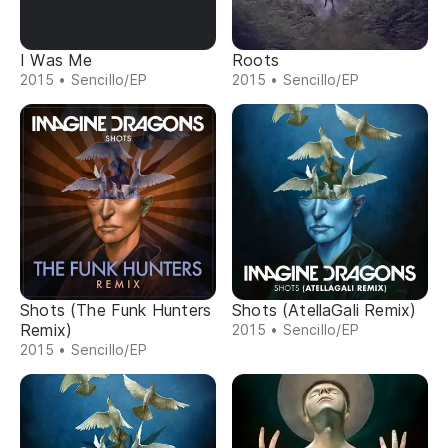
I Was Me
Roots
2015 • Sencillo/EP
2015 • Sencillo/EP
Shots (The Funk Hunters
Shots (AtellaGali Remix)
Remix)
2015 • Sencillo/EP
2015 • Sencillo/EP