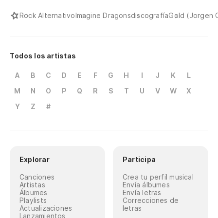
Rock Alternativo
Imagine Dragons
discografía
Gold (Jorgen 
Todos los artistas
A
B
C
D
E
F
G
H
I
J
K
L
M
N
O
P
Q
R
S
T
U
V
W
X
Y
Z
#
Explorar
Participa
Canciones
Crea tu perfil musical
Artistas
Envía álbumes
Álbumes
Envía letras
Playlists
Correcciones de
Actualizaciones
letras
Lanzamientos