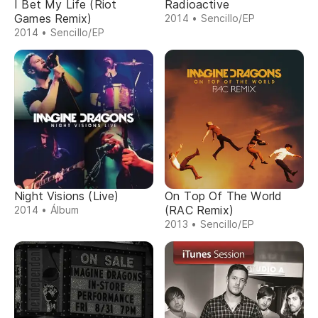
I Bet My Life (Riot
Radioactive
Games Remix)
2014 • Sencillo/EP
2014 • Sencillo/EP
Night Visions (Live)
On Top Of The World
(RAC Remix)
2014 • Álbum
2013 • Sencillo/EP