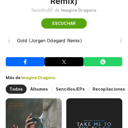
Remix)
Sencillo/EP de
Imagine Dragons
ESCUCHAR
Gold (Jorgen Odegard Remix)
Más de
Imagine Dragons
Todos
Álbumes
Sencillos/EPs
Recopilaciones