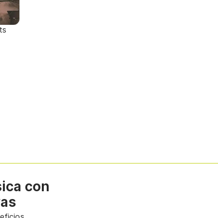
ts
sica con
vas
ficios.