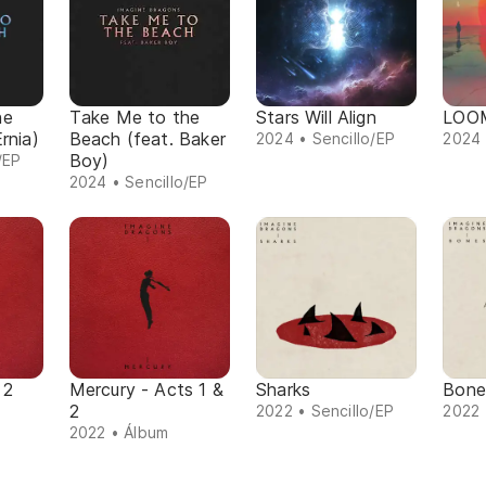
he
Take Me to the
Stars Will Align
LOO
rnia)
Beach (feat. Baker
2024 • Sencillo/EP
2024 
Boy)
/EP
2024 • Sencillo/EP
 2
Mercury - Acts 1 &
Sharks
Bone
2
2022 • Sencillo/EP
2022 
2022 • Álbum