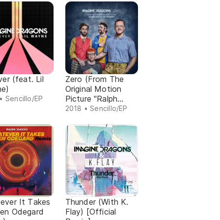
ver (feat. Lil
Zero (From The
e)
Original Motion
Picture "Ralph
• Sencillo/EP
Breaks The
2018 • Sencillo/EP
Internet"
ever It Takes
Thunder (With K.
gen Odegard
Flay) [Official