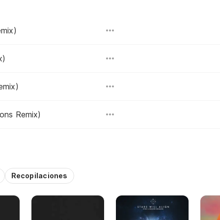
emix)
x)
emix)
gons Remix)
Recopilaciones