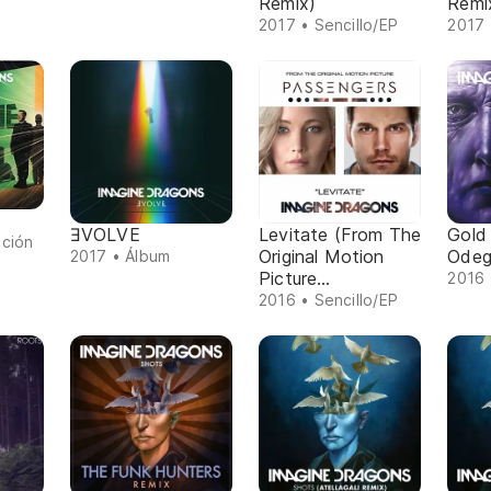
Remix)
Remi
2017 • Sencillo/EP
2017 
ƎVOLVE
Levitate (From The
Gold
ación
Original Motion
Odeg
2017 • Álbum
Picture
2016 
"Passengers")
2016 • Sencillo/EP