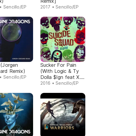
x)
Remix]
• Sencillo/EP
2017 • Sencillo/EP
 (Jorgen
Sucker For Pain
ard Remix)
(With Logic & Ty
Dolla $Ign feat X.
• Sencillo/EP
Ambassadors)
2016 • Sencillo/EP