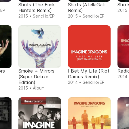
Shots (The Funk
Shots (AtellaGali
Shot
Hunters Remix)
Remix)
/EP
2015 
2015 • Sencillo/EP
2015 • Sencillo/EP
ors
Smoke + Mirrors
I Bet My Life (Riot
Radi
(Super Deluxe
Games Remix)
2014 
Edition)
2014 • Sencillo/EP
2015 • Álbum