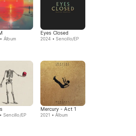
M
Eyes Closed
• Álbum
2024 • Sencillo/EP
s
Mercury - Act 1
• Sencillo/EP
2021 • Álbum