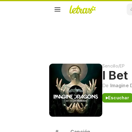
Sencillo/EP
I Bet
De
Imagine 
Escuchar
#
Canción