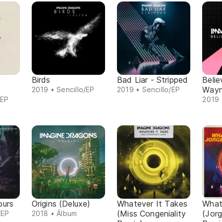
Birds
Bad Liar - Stripped
Belie
Wayn
2019 • Sencillo/EP
2019 • Sencillo/EP
/EP
2019 
ours
Origins (Deluxe)
Whatever It Takes
What
(Miss Congeniality
(Jor
/EP
2018 • Álbum