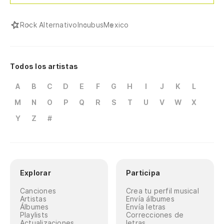
Rock Alternativo
Incubus
Mexico
Todos los artistas
A
B
C
D
E
F
G
H
I
J
K
L
M
N
O
P
Q
R
S
T
U
V
W
X
Y
Z
#
Explorar
Participa
Canciones
Crea tu perfil musical
Artistas
Envía álbumes
Álbumes
Envía letras
Playlists
Correcciones de
Actualizaciones
letras