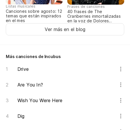
Se
Listas musicales
Frases de canciones
Canciones sobre agosto: 12
40 frases de The
Yo
temas que están inspirados
Cranberries inmortalizadas
en el mes
en la voz de Dolores
O’Riordan
En
Ver más en el blog
On
Más canciones de Incubus
Drive
Are You In?
Wish You Were Here
Dig