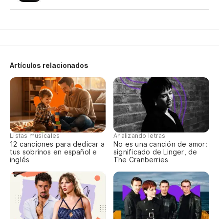
So
Yo
Se
Yo
Artículos relacionados
En
On
Listas musicales
Analizando letras
So
12 canciones para dedicar a
No es una canción de amor:
tus sobrinos en español e
significado de Linger, de
Yo
inglés
The Cranberries
So
Yo