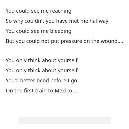
M
You could see me reaching,
M
So why couldn't you have met me halfway
You could see me bleeding
Po
But you could not put pressure on the wound....
¿P
de
You only think about yourself.
So
You only think about yourself.
You'd better bend before I go...
Po
On the first train to Mexico....
Yo
Pe
Bu