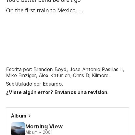
On the first train to Mexico.....
Po
Pe
Bu
Po
Yo
Escrita por: Brandon Boyd, Jose Antonio Pasillas Ii,
Mike Einziger, Alex Katunich, Chris Dj Kilmore.
Pe
Subtitulado por
Eduardo
.
Bu
¿Viste algún error? Envíanos una revisión.
So
Álbum
Yo
Morning View
Álbum • 2001