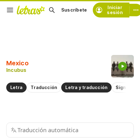
Iniciar
Suscríbete
sesión
Copiar fragmento
Copiar toda la letra
Mexico
Practicar la pronunciación de
Incubus
Comentar sobre este fragmento
Letra
Traducción
Letra y traducción
Significad
Traducción automática