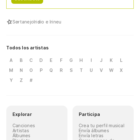
Sertanejo
Iridio e Irineu
Todos los artistas
A
B
C
D
E
F
G
H
I
J
K
L
M
N
O
P
Q
R
S
T
U
V
W
X
Y
Z
#
Explorar
Participa
Canciones
Crea tu perfil musical
Artistas
Envía álbumes
Álbumes
Envía letras