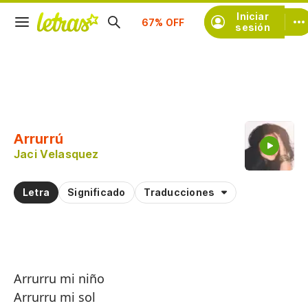
Iniciar
Suscríbete
sesión
Copiar fragmento
Copiar toda la letra
Arrurrú
Practicar la pronunciación de
Jaci Velasquez
Comentar sobre este fragmento
Letra
Significado
Traducciones
Arrurru mi niño
Arrurru mi sol