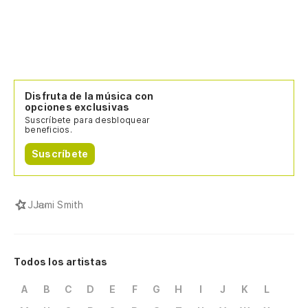
Disfruta de la música con
opciones exclusivas
Suscríbete para desbloquear
beneficios.
Suscríbete
J
Jami Smith
Todos los artistas
A
B
C
D
E
F
G
H
I
J
K
L