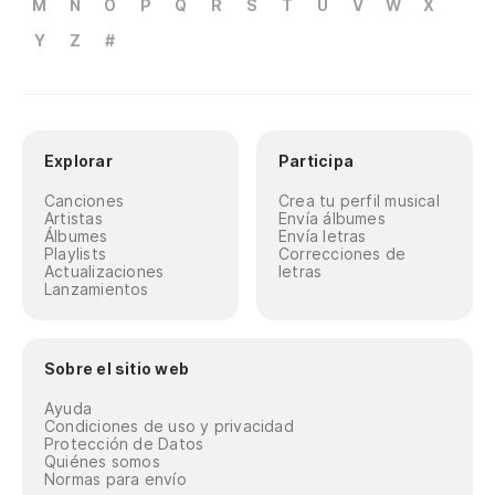
M
N
O
P
Q
R
S
T
U
V
W
X
Y
Z
#
Explorar
Participa
Canciones
Crea tu perfil musical
Artistas
Envía álbumes
Álbumes
Envía letras
Playlists
Correcciones de
Actualizaciones
letras
Lanzamientos
Sobre el sitio web
Ayuda
Condiciones de uso y privacidad
Protección de Datos
Quiénes somos
Normas para envío