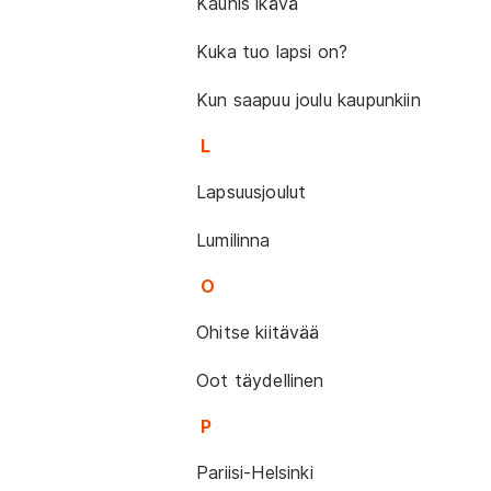
Kaunis ikävä
Kuka tuo lapsi on?
Kun saapuu joulu kaupunkiin
L
Lapsuusjoulut
Lumilinna
O
Ohitse kiitävää
Oot täydellinen
P
Pariisi-Helsinki