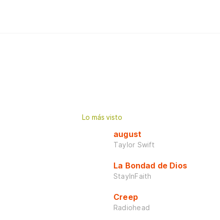
Lo más visto
august
Taylor Swift
La Bondad de Dios
StayInFaith
Creep
Radiohead