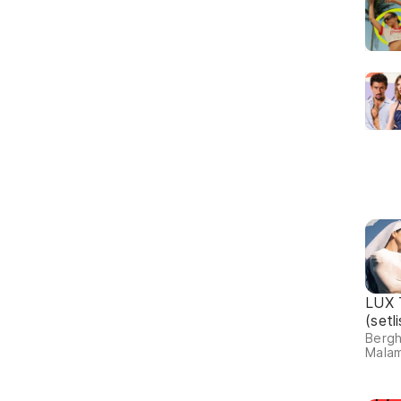
LUX 
(setl
Bergh
Malam