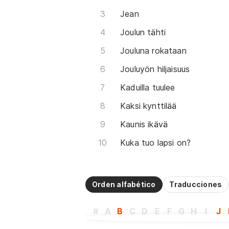
Jean
Joulun tähti
Jouluna rokataan
Jouluyön hiljaisuus
Kaduilla tuulee
Kaksi kynttilää
Kaunis ikävä
Kuka tuo lapsi on?
Orden alfabético
Traducciones
#
A
B
C
D
E
F
G
H
I
J