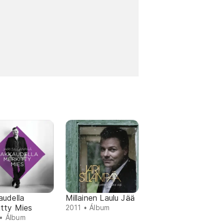
audella
Millainen Laulu Jää
itty Mies
2011 • Álbum
• Álbum