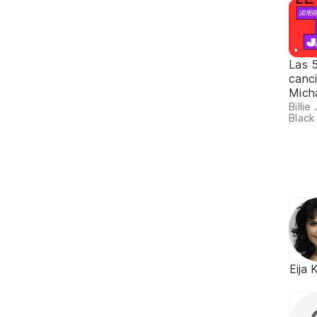
Las 
canc
Mich
Billie
Black 
Eija 