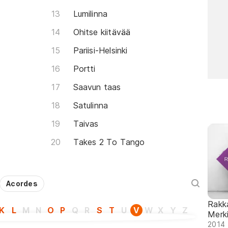
Lumilinna
Ohitse kiitävää
Pariisi-Helsinki
Portti
Saavun taas
Satulinna
Taivas
Takes 2 To Tango
Acordes
Rakk
K
L
M
N
O
P
Q
R
S
T
U
V
W
X
Y
Z
Merk
2014 