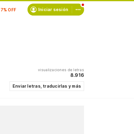
scríbete
Iniciar sesión
visualizaciones de letras
8.916
Enviar letras, traducirlas y más