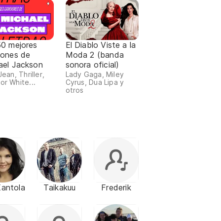
50 mejores
El Diablo Viste a la
iones de
Moda 2 (banda
ael Jackson
sonora oficial)
 Jean, Thriller,
Lady Gaga, Miley
or White...
Cyrus, Dua Lipa y
otros
Kantola
Taikakuu
Frederik