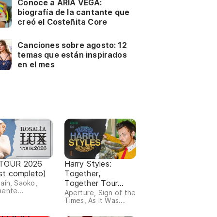
Conoce a ARIA VEGA:
biografía de la cantante que
creó el Costeñita Core
Canciones sobre agosto: 12
temas que están inspirados
en el mes
TOUR 2026
Harry Styles:
ist completo)
Together,
Together Tour
ain, Saoko,
ente...
(setlist completo)
Aperture, Sign of the
Times, As It Was...