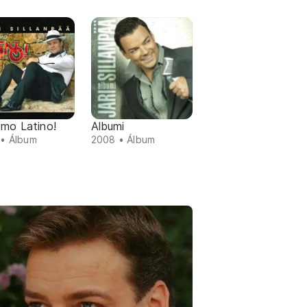
tmo Latino!
Albumi
• Álbum
2008 • Álbum