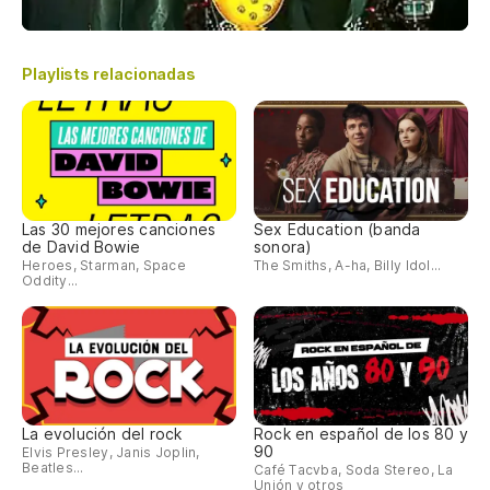
Playlists relacionadas
Las 30 mejores canciones
Sex Education (banda
de David Bowie
sonora)
Heroes, Starman, Space
The Smiths, A-ha, Billy Idol...
Oddity...
La evolución del rock
Rock en español de los 80 y
90
Elvis Presley, Janis Joplin,
Beatles...
Café Tacvba, Soda Stereo, La
Unión y otros