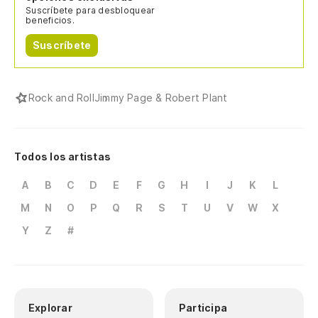
Suscríbete para desbloquear
beneficios.
Suscríbete
Rock and Roll
Jimmy Page & Robert Plant
Todos los artistas
A
B
C
D
E
F
G
H
I
J
K
L
M
N
O
P
Q
R
S
T
U
V
W
X
Y
Z
#
Explorar
Participa