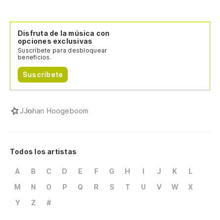
Disfruta de la música con
opciones exclusivas
Suscríbete para desbloquear
beneficios.
Suscríbete
J
Johan Hoogeboom
Todos los artistas
A
B
C
D
E
F
G
H
I
J
K
L
M
N
O
P
Q
R
S
T
U
V
W
X
Y
Z
#