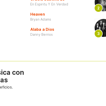
En Espiritu Y En Verdad
Heaven
Bryan Adams
Alaba a Dios
Danny Berrios
sica con
vas
ficios.