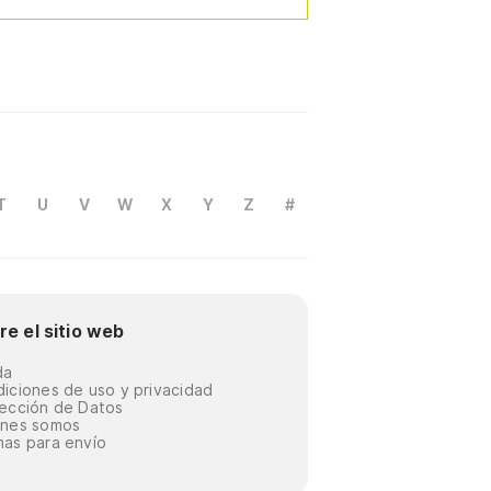
T
U
V
W
X
Y
Z
#
re el sitio web
da
iciones de uso y privacidad
ección de Datos
énes somos
as para envío