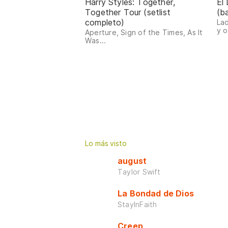
Harry Styles: Together,
El
Together Tour (setlist
(b
completo)
Lad
y o
Aperture, Sign of the Times, As It
Was...
Lo más visto
august
Taylor Swift
La Bondad de Dios
StayInFaith
Creep