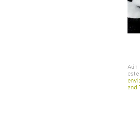
Aún 
este
envi
and