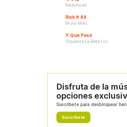
Radiohead
Risk It All
Bruno Mars
Y Que Pasó
Orquesta La Bella Luz
Disfruta de la mú
opciones exclusi
Suscríbete para desbloquear bene
Suscríbete