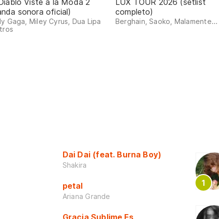
 Diablo Viste a la Moda 2
LUX TOUR 2026 (setlist
anda sonora oficial)
completo)
y Gaga, Miley Cyrus, Dua Lipa
Berghain, Saoko, Malamente...
tros
Dai Dai (feat. Burna Boy)
Shakira
petal
Ariana Grande
Gracia Sublime Es