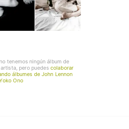
no tenemos ningún álbum de
 artista, pero puedes
colaborar
ando álbumes de John Lennon
 Yoko Ono