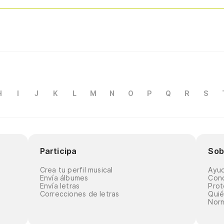
H
I
J
K
L
M
N
O
P
Q
R
S
Participa
Sob
Crea tu perfil musical
Ayu
Envía álbumes
Cond
Envía letras
Prot
Correcciones de letras
Qui
Norm