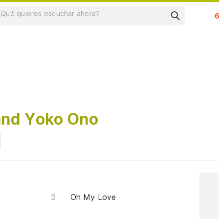
Su
and Yoko Ono
Oh My Love