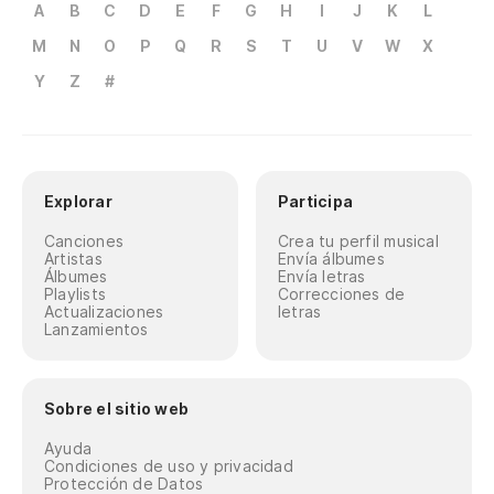
A
B
C
D
E
F
G
H
I
J
K
L
M
N
O
P
Q
R
S
T
U
V
W
X
Y
Z
#
Explorar
Participa
Canciones
Crea tu perfil musical
Artistas
Envía álbumes
Álbumes
Envía letras
Playlists
Correcciones de
Actualizaciones
letras
Lanzamientos
Sobre el sitio web
Ayuda
Condiciones de uso y privacidad
Protección de Datos