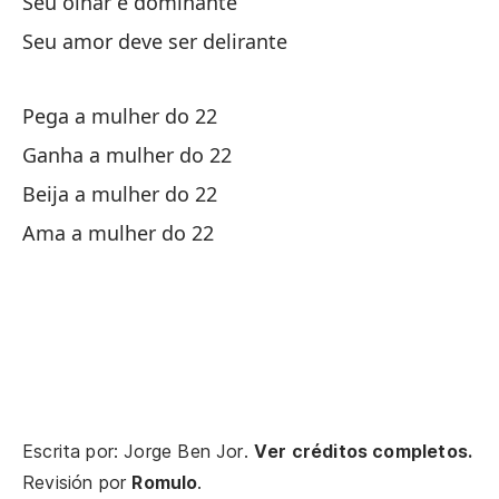
Seu olhar é dominante
Seu amor deve ser delirante
Ga
Pega a mulher do 22
Be
Ganha a mulher do 22
Am
Beija a mulher do 22
Ama a mulher do 22
Mu
Mu
De
De
Escrita por: Jorge Ben Jor.
Ver créditos completos.
De
Revisión por
Romulo
.