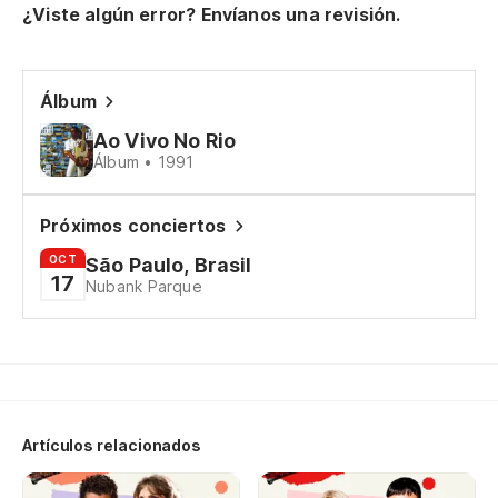
¿Viste algún error? Envíanos una revisión.
Oj
Ol
Álbum
Mu
Ao Vivo No Rio
Álbum • 1991
Mu
Tu
Próximos conciertos
OCT
São Paulo, Brasil
17
Nubank Parque
Tu
Se
Tr
Artículos relacionados
Ga