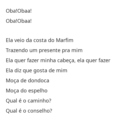
Co
Oba!Obaa!
C
Oba!Obaa!
¡S
Ela veio da costa do Marfim
Trazendo um presente pra mim
¡S
Ela quer fazer minha cabeça, ela quer fazer
Ela diz que gosta de mim
El
Moça de dondoca
El
Moça do espelho
Tr
Qual é o caminho?
Qual é o conselho?
El
El