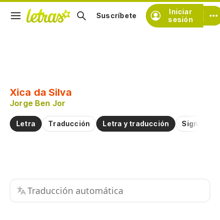
Iniciar
Suscríbete
sesión
Copiar fragmento
Copiar toda la letra
Xica da Silva
Practicar la pronunciación de
Jorge Ben Jor
Letra
Traducción
Letra y traducción
Significad
Comentar sobre este fragmento
Traducción automática