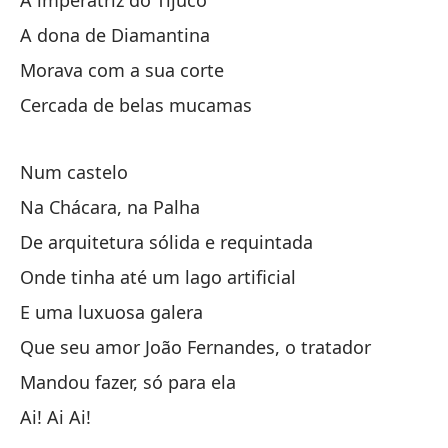
A imperatriz do Tijuco
Xi
A dona de Diamantina
Morava com a sua corte
¡X
Cercada de belas mucamas
Num castelo
Na Chácara, na Palha
De arquitetura sólida e requintada
Xi
Onde tinha até um lago artificial
E uma luxuosa galera
¡X
Que seu amor João Fernandes, o tratador
Mandou fazer, só para ela
La
Ai! Ai Ai!