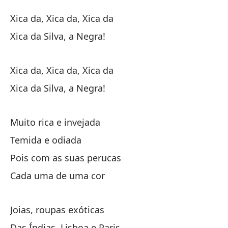
El
Xica da, Xica da, Xica da
Vi
Xica da Silva, a Negra!
R
Xica da, Xica da, Xica da
Ce
Xica da Silva, a Negra!
En
Muito rica e invejada
Temida e odiada
En
Pois com as suas perucas
Co
Cada uma de uma cor
De
Joias, roupas exóticas
Do
Das Índias, Lisboa e Paris