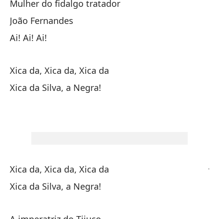
Mulher do fidalgo tratador
xi
João Fernandes
Ai! Ai! Ai!
¡E
Xica da, Xica da, Xica da
De
Xica da Silva, a Negra!
¡M
Ca
Jo
Xica da, Xica da, Xica da
Xica da Silva, a Negra!
¡Al