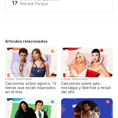
17
Nubank Parque
De
La
A 
Artículos relacionados
C
De
¡D
Listas musicales
Listas musicales
Canciones sobre agosto: 12
Canciones sobre julio:
temas que están inspirados
nostalgia y libertad a mitad
De
en el mes
del año
¡D