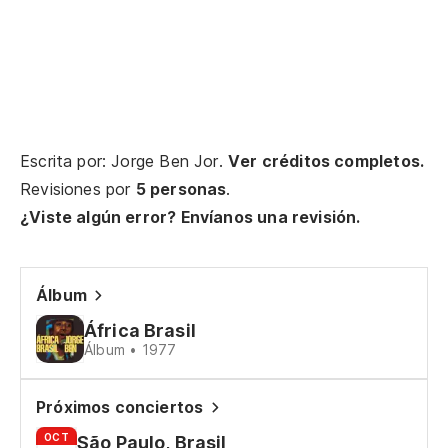
Xi
¡X
Mu
Escrita por: Jorge Ben Jor.
Ver créditos completos.
Revisiones por
5 personas
.
¿Viste algún error? Envíanos una revisión.
Te
Po
Álbum
África Brasil
Ca
Álbum • 1977
Próximos conciertos
Jo
OCT
São Paulo, Brasil