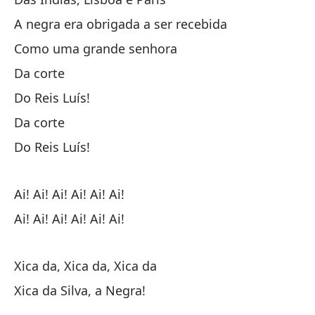
On
A negra era obrigada a ser recebida
Y 
Como uma grande senhora
Da corte
Qu
Do Reis Luís!
Qu
Da corte
Há
Do Reis Luís!
¡Al
Ai! Ai! Ai! Ai! Ai! Ai!
Ai! Ai! Ai! Ai! Ai! Ai!
Xi
Xica da, Xica da, Xica da
¡X
Xica da Silva, a Negra!