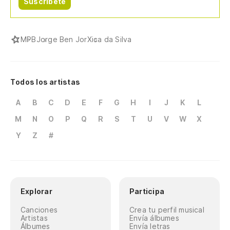
Suscríbete
MPB
Jorge Ben Jor
Xica da Silva
Todos los artistas
A
B
C
D
E
F
G
H
I
J
K
L
M
N
O
P
Q
R
S
T
U
V
W
X
Y
Z
#
Explorar
Participa
Canciones
Crea tu perfil musical
Artistas
Envía álbumes
Álbumes
Envía letras