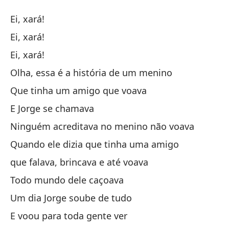
La
Ei, xará!
A 
Ei, xará!
Ei, xará!
He
Olha, essa é a história de um menino
He
Que tinha um amigo que voava
E Jorge se chamava
He
Ninguém acreditava no menino não voava
Quando ele dizia que tinha uma amigo
Mi
que falava, brincava e até voava
Ol
Todo mundo dele caçoava
Qu
Um dia Jorge soube de tudo
Qu
E voou para toda gente ver