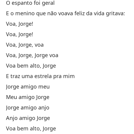
O espanto foi geral
Y 
E o menino que não voava feliz da vida gritava:
Na
Voa, Jorge!
Ni
Voa, Jorge!
Voa, Jorge, voa
Cu
Voa, Jorge, Jorge voa
Qu
Voa bem alto, Jorge
qu
E traz uma estrela pra mim
qu
Jorge amigo meu
Meu amigo Jorge
To
Jorge amigo anjo
Un
Anjo amigo Jorge
Voa bem alto, Jorge
Um