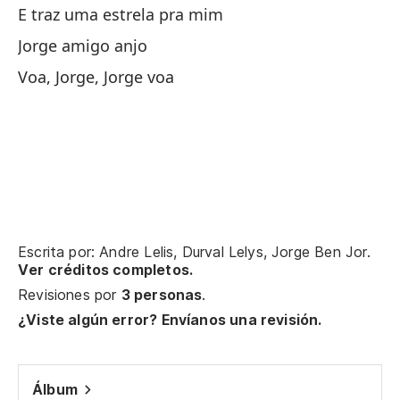
E traz uma estrela pra mim
Y 
Jorge amigo anjo
E 
Voa, Jorge, Jorge voa
La
Y 
E 
¡V
Escrita por: Andre Lelis, Durval Lelys, Jorge Ben Jor.
Ver créditos completos.
¡V
Revisiones por
3 personas
.
¿Viste algún error? Envíanos una revisión.
¡V
Álbum
Vu