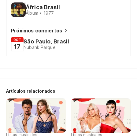
África Brasil
Álbum • 1977
Vu
Próximos conciertos
Y 
OCT
São Paulo, Brasil
E 
17
Nubank Parque
Jo
Mi
Artículos relacionados
Jo
Án
Vu
Listas musicales
Listas musicales