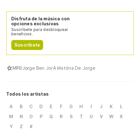
Disfruta de la música con
opciones exclusivas
Suscríbete para desbloquear
beneficios.
Suscríbete
MPB
Jorge Ben Jor
A História De Jorge
Todos los artistas
A
B
C
D
E
F
G
H
I
J
K
L
M
N
O
P
Q
R
S
T
U
V
W
X
Y
Z
#