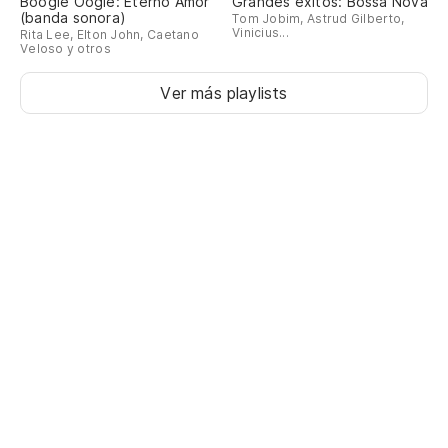
Boogie Oogie: Eterno Amor
Grandes éxitos: Bossa Nova
(banda sonora)
Tom Jobim, Astrud Gilberto,
Vinicius...
Rita Lee, Elton John, Caetano
Veloso y otros
Ver más playlists