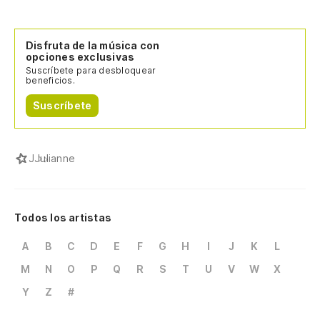
Disfruta de la música con
opciones exclusivas
Suscríbete para desbloquear
beneficios.
Suscríbete
J
Julianne
Todos los artistas
A
B
C
D
E
F
G
H
I
J
K
L
M
N
O
P
Q
R
S
T
U
V
W
X
Y
Z
#