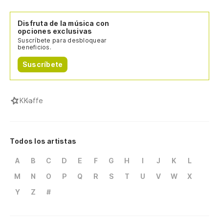
Disfruta de la música con
opciones exclusivas
Suscríbete para desbloquear
beneficios.
Suscríbete
K
Kaffe
Todos los artistas
A
B
C
D
E
F
G
H
I
J
K
L
M
N
O
P
Q
R
S
T
U
V
W
X
Y
Z
#