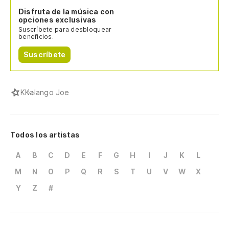
Disfruta de la música con
opciones exclusivas
Suscríbete para desbloquear
beneficios.
Suscríbete
K
Kalango Joe
Todos los artistas
A
B
C
D
E
F
G
H
I
J
K
L
M
N
O
P
Q
R
S
T
U
V
W
X
Y
Z
#