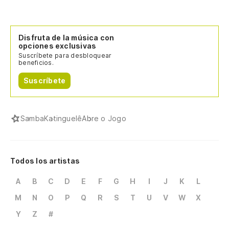
Disfruta de la música con
opciones exclusivas
Suscríbete para desbloquear
beneficios.
Suscríbete
Samba
Katinguelê
Abre o Jogo
Todos los artistas
A
B
C
D
E
F
G
H
I
J
K
L
M
N
O
P
Q
R
S
T
U
V
W
X
Y
Z
#