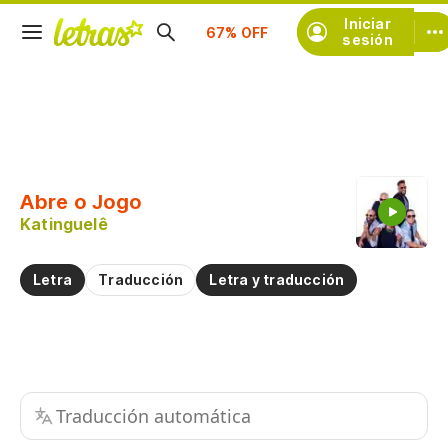
Suscríbete
Iniciar
sesión
Copiar fragmento
Copiar toda la letra
Abre o Jogo
Practicar la pronunciación de
Katinguelê
Comentar sobre este fragmento
Letra
Traducción
Letra y traducción
Traducción automática