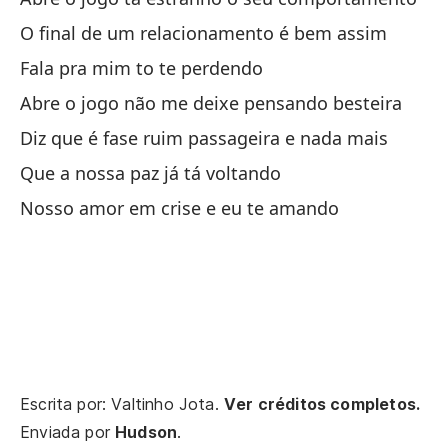
To
O final de um relacionamento é bem assim
Tu
Fala pra mim to te perdendo
Va
Abre o jogo não me deixe pensando besteira
Va
Diz que é fase ruim passageira e nada mais
Que a nossa paz já tá voltando
Si
Nosso amor em crise e eu te amando
Cu
Qu
Y 
E 
Escrita por: Valtinho Jota.
Ver créditos completos.
Al
Enviada por
Hudson
.