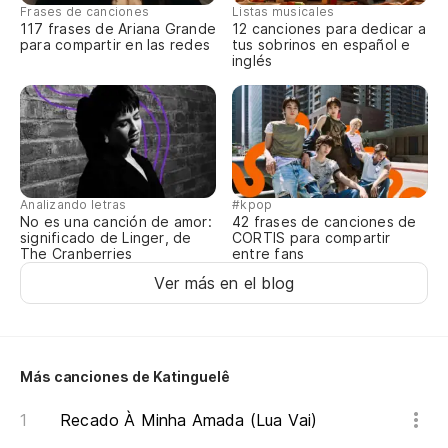
Frases de canciones
Listas musicales
Di
117 frases de Ariana Grande
12 canciones para dedicar a
para compartir en las redes
tus sobrinos en español e
inglés
Qu
Qu
Nu
No
Analizando letras
#kpop
No es una canción de amor:
42 frases de canciones de
significado de Linger, de
CORTIS para compartir
The Cranberries
entre fans
Ver más en el blog
Más canciones de Katinguelê
Recado À Minha Amada (Lua Vai)