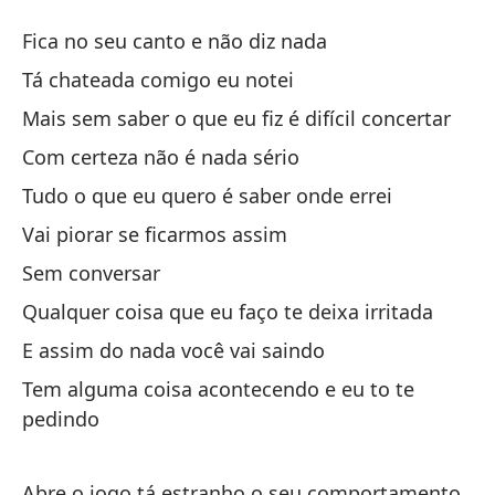
Ab
Fica no seu canto e não diz nada
Ab
Tá chateada comigo eu notei
Mais sem saber o que eu fiz é difícil concertar
Qu
Com certeza não é nada sério
Fi
Tudo o que eu quero é saber onde errei
Es
Vai piorar se ficarmos assim
Tá
Sem conversar
Qualquer coisa que eu faço te deixa irritada
Pe
E assim do nada você vai saindo
Ma
Tem alguma coisa acontecendo e eu to te
Se
pedindo
Co
Abre o jogo tá estranho o seu comportamento