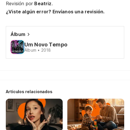
Te
Revisión por
Beatriz
.
¿Viste algún error? Envíanos una revisión.
Ab
Ab
Álbum
El
Um Novo Tempo
Álbum • 2018
O 
Di
Fa
Artículos relacionados
Ab
Ab
Di
m