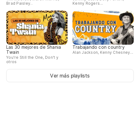
Be
Brad Paisley..
Kenny Rogers...
Es
Las 30 mejores de Shania
Trabajando con country
Twain
Alan Jackson, Kenny Chesney...
You're Still the One, Don't y
otros
Ver más playlists