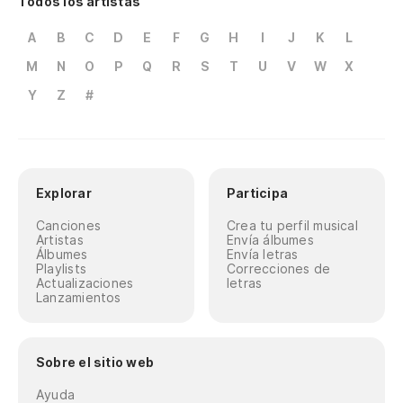
Todos los artistas
A
B
C
D
E
F
G
H
I
J
K
L
M
N
O
P
Q
R
S
T
U
V
W
X
Y
Z
#
Explorar
Participa
Canciones
Crea tu perfil musical
Artistas
Envía álbumes
Álbumes
Envía letras
Playlists
Correcciones de
Actualizaciones
letras
Lanzamientos
Sobre el sitio web
Ayuda