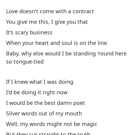
Es
Love doesn't come with a contract
I'
You give me this, I give you that
It's scary business
El
When your heart and soul is on the line
Lo
Baby, why else would I be standing 'round here
Tú
so tongue-tied
Yo
If I knew what I was doing
Es
I'd be doing it right now
I would be the best damn poet
Cu
Silver words out of my mouth
Wh
Well, my words might not be magic
Be
But they cut straight to the truth