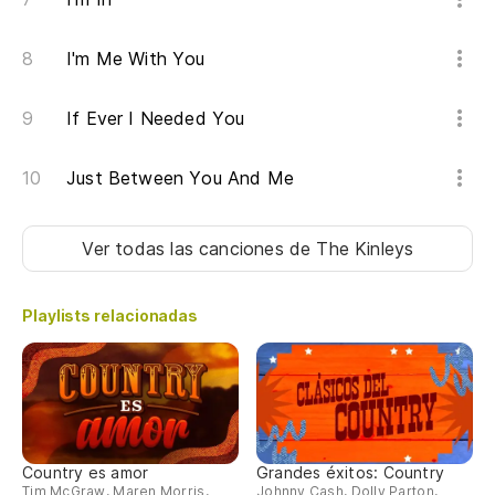
Se
I'm Me With You
I 
If Ever I Needed You
Pa
Si
Just Between You And Me
Bu
Ver todas las canciones
de The Kinleys
We
Pe
Playlists relacionadas
Bu
As
So
Country es amor
Grandes éxitos: Country
Tim McGraw, Maren Morris,
Johnny Cash, Dolly Parton,