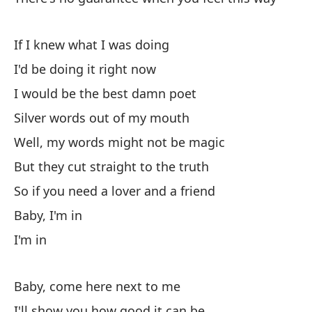
Bu
If I knew what I was doing
We
I'd be doing it right now
Pe
I would be the best damn poet
Bu
Silver words out of my mouth
As
Well, my words might not be magic
But they cut straight to the truth
So
So if you need a lover and a friend
Be
Baby, I'm in
I'm in
Es
Baby, come here next to me
I'll show you how good it can be