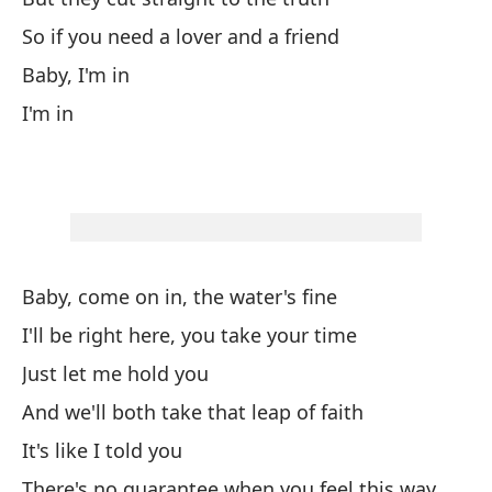
m
So if you need a lover and a friend
Ba
Baby, I'm in
to
I'm in
Si
If
Lo
I'
Baby, come on in, the water's fine
I'll be right here, you take your time
Se
Just let me hold you
I 
And we'll both take that leap of faith
Pa
It's like I told you
Si
There's no guarantee when you feel this way