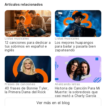
Bu
Artículos relacionados
We
Pe
Bu
Listas musicales
Listas musicales
As
12 canciones para dedicar a
Los mejores huapangos
tus sobrinos en español e
para bailar y pasarla bien
So
inglés
zapateando
Be
Es
Frases de canciones
Analizando letras
40 frases de Bonnie Tyler,
Historia de Canción Para Mi
la Primera Dama del Rock
Muerte: la sobredosis que
Be
casi mató a Charly García
Ba
Ver más en el blog