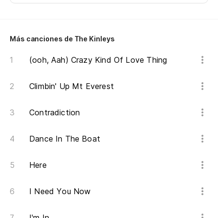
Te
I'
Más canciones de The Kinleys
Re
(ooh, Aah) Crazy Kind Of Love Thing
I'
Climbin' Up Mt Everest
De
Contradiction
Po
Dance In The Boat
Si
Here
If
Lo
I Need You Now
I'
I'm In