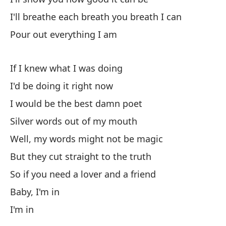
I'll breathe each breath you breath I can
Pour out everything I am
Be
Ba
If I knew what I was doing
Es
I'd be doing it right now
I'
I would be the best damn poet
Silver words out of my mouth
Dé
Well, my words might not be magic
Y 
But they cut straight to the truth
An
So if you need a lover and a friend
Baby, I'm in
Es
I'm in