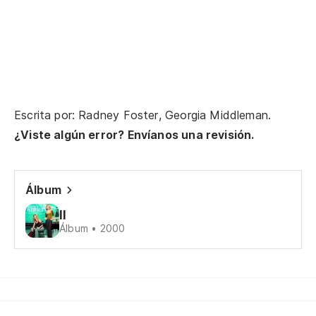
No
Th
Si
If
Escrita por: Radney Foster, Georgia Middleman.
Lo
¿Viste algún error? Envíanos una revisión.
I'
Álbum
Se
II
I 
Álbum • 2000
Pa
Si