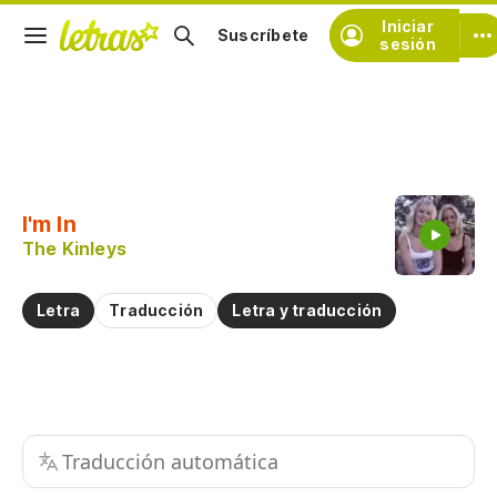
Iniciar
Suscríbete
sesión
Copiar fragmento
Copiar toda la letra
I'm In
Practicar la pronunciación de
The Kinleys
Comentar sobre este fragmento
Letra
Traducción
Letra y traducción
Traducción automática