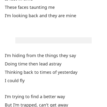
Ri
These faces taunting me
I'm looking back and they are mine
Ta
Ma
Qu
fu
Ma
I'm hiding from the things they say
Doing time then lead astray
No
Thinking back to times of yesterday
I 
I could fly
No
de
I'm trying to find a better way
No
But I'm trapped, can't get away