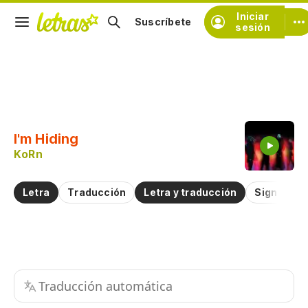
Iniciar
Suscríbete
sesión
Copiar fragmento
Copiar toda la letra
I'm Hiding
Practicar la pronunciación de
KoRn
Comentar sobre este fragmento
Letra
Traducción
Letra y traducción
Significad
Traducción automática