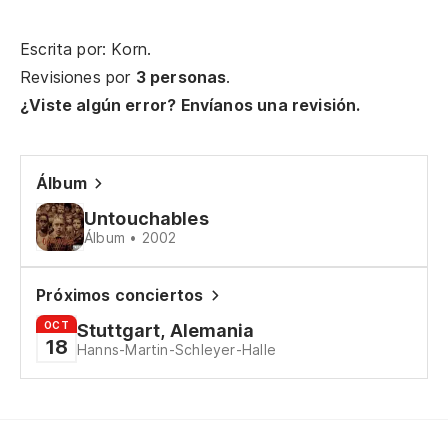
Pe
Bu
Escrita por: Korn.
Revisiones por
3 personas
.
To
¿Viste algún error? Envíanos una revisión.
Al
Po
Álbum
Untouchables
Álbum • 2002
Ta
Ma
Próximos conciertos
OCT
Stuttgart, Alemania
Ta
18
Hanns-Martin-Schleyer-Halle
al
Ma