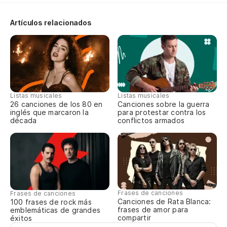
No
I 
Artículos relacionados
No
de
No
Listas musicales
Listas musicales
26 canciones de los 80 en
Canciones sobre la guerra
Es
inglés que marcaron la
para protestar contra los
década
conflictos armados
Th
Se
Es
Frases de canciones
Frases de canciones
Th
Canciones de Rata Blanca:
100 frases de rock más
frases de amor para
emblemáticas de grandes
compartir
éxitos
Es