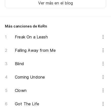
Ver más en el blog
I'
Me
Más canciones de KoRn
I'
Freak On a Leash
Ha
Falling Away from Me
Do
Blind
Pe
Th
Coming Undone
Po
Clown
Got The Life
Es