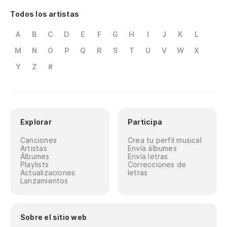
Todos los artistas
A
B
C
D
E
F
G
H
I
J
K
L
M
N
O
P
Q
R
S
T
U
V
W
X
Y
Z
#
Explorar
Participa
Canciones
Crea tu perfil musical
Artistas
Envía álbumes
Álbumes
Envía letras
Playlists
Correcciones de
Actualizaciones
letras
Lanzamientos
Sobre el sitio web