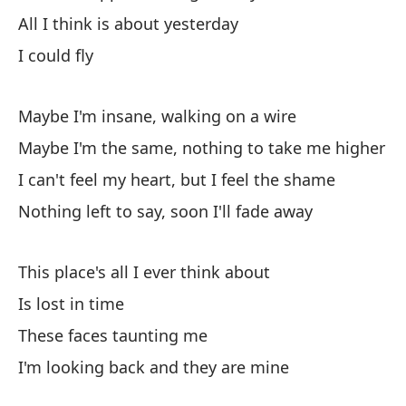
All I think is about yesterday
Es
I could fly
Th
Maybe I'm insane, walking on a wire
Se
Maybe I'm the same, nothing to take me higher
Es
I can't feel my heart, but I feel the shame
Th
Nothing left to say, soon I'll fade away
Es
This place's all I ever think about
I'
Is lost in time
These faces taunting me
I'm looking back and they are mine