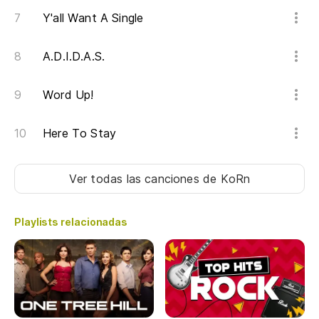
I'
Y'all Want A Single
Pe
A.D.I.D.A.S.
Bu
Word Up!
To
Here To Stay
Al
Po
Ver todas las canciones
de KoRn
Playlists relacionadas