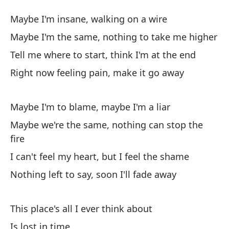
Me
Maybe I'm insane, walking on a wire
I'
Maybe I'm the same, nothing to take me higher
Tell me where to start, think I'm at the end
Ta
Right now feeling pain, make it go away
Ma
Ta
Maybe I'm to blame, maybe I'm a liar
al
Maybe we're the same, nothing can stop the
Ma
fire
I can't feel my heart, but I feel the shame
Di
Nothing left to say, soon I'll fade away
fi
Te
This place's all I ever think about
Ah
Is lost in time