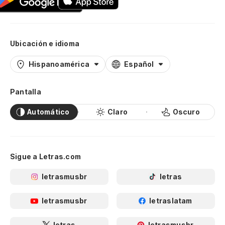
Ubicación e idioma
Hispanoamérica
Español
Pantalla
Automático
Claro
Oscuro
Sigue a Letras.com
letrasmusbr
letras
letrasmusbr
letraslatam
letras
letrasmusbr