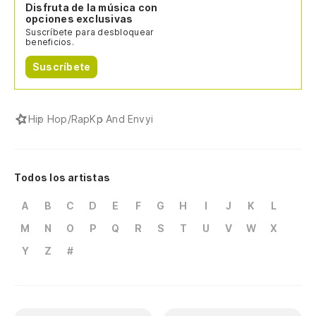
Disfruta de la música con
opciones exclusivas
Suscríbete para desbloquear
beneficios.
Suscríbete
Hip Hop/Rap
Kp And Envyi
Todos los artistas
A
B
C
D
E
F
G
H
I
J
K
L
M
N
O
P
Q
R
S
T
U
V
W
X
Y
Z
#