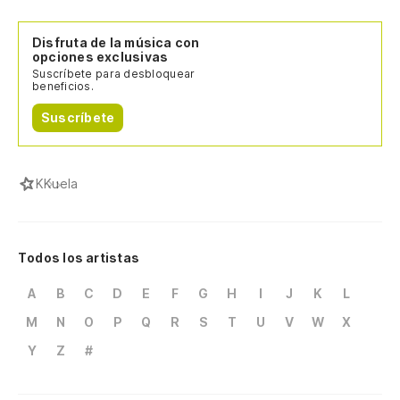
Disfruta de la música con
opciones exclusivas
Suscríbete para desbloquear
beneficios.
Suscríbete
K
Kuela
Todos los artistas
A
B
C
D
E
F
G
H
I
J
K
L
M
N
O
P
Q
R
S
T
U
V
W
X
Y
Z
#