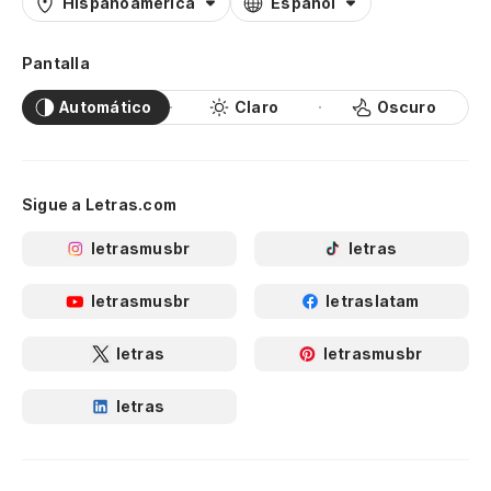
Hispanoamérica
Español
Pantalla
Automático
Claro
Oscuro
Sigue a Letras.com
letrasmusbr
letras
letrasmusbr
letraslatam
letras
letrasmusbr
letras