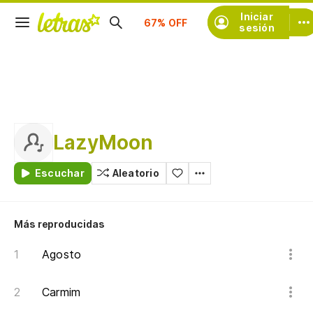
Suscríbete
Iniciar
sesión
LazyMoon
Escuchar
Aleatorio
Más reproducidas
Agosto
Carmim