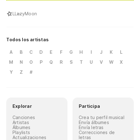
L
LazyMoon
Todos los artistas
A
B
C
D
E
F
G
H
I
J
K
L
M
N
O
P
Q
R
S
T
U
V
W
X
Y
Z
#
Explorar
Participa
Canciones
Crea tu perfil musical
Artistas
Envía álbumes
Álbumes
Envía letras
Playlists
Correcciones de
Actualizaciones
letras