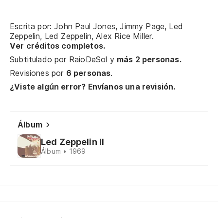
De
Br
Escrita por: John Paul Jones, Jimmy Page, Led
Zeppelin, Led Zeppelin, Alex Rice Miller.
Ver créditos completos.
Te
Subtitulado por
RaioDeSol
y
más 2 personas.
Revisiones por
6 personas
.
Te
¿Viste algún error? Envíanos una revisión.
Yo
Álbum
Te
Led Zeppelin II
I'
Álbum • 1969
Te
Tr