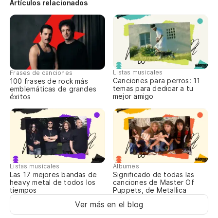
Artículos relacionados
Tr
El
Sw
Listas musicales
Frases de canciones
Canciones para perros: 11
100 frases de rock más
temas para dedicar a tu
emblemáticas de grandes
Te
mejor amigo
éxitos
I'
Te
Tr
Listas musicales
Álbumes
Las 17 mejores bandas de
Significado de todas las
heavy metal de todos los
canciones de Master Of
tiempos
Puppets, de Metallica
Tr
Ver más en el blog