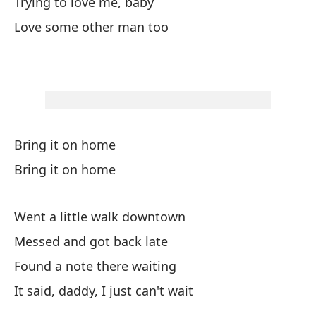
Trying to love me, baby
Mi
Love some other man too
Wa
Vo
Tr
Bring it on home
Cu
Bring it on home
Tr
Went a little walk downtown
Messed and got back late
¿Q
Found a note there waiting
It said, daddy, I just can't wait
Tr