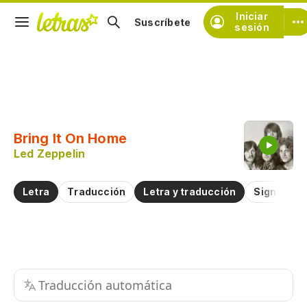
Iniciar
Suscríbete
sesión
Copiar fragmento
Copiar toda la letra
Bring It On Home
Practicar la pronunciación de
Led Zeppelin
Comentar sobre este fragmento
Letra
Traducción
Letra y traducción
Significad
Traducción automática