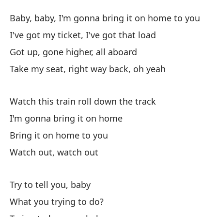
Tr
Baby, baby, I'm gonna bring it on home to you
B
I've got my ticket, I've got that load
Got up, gone higher, all aboard
Ca
Take my seat, right way back, oh yeah
Ba
Te
Watch this train roll down the track
I'
I'm gonna bring it on home
Bring it on home to you
Se
Watch out, watch out
Go
To
Try to tell you, baby
Ta
What you trying to do?