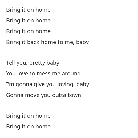
Bring it on home
Am
Bring it on home
Lo
Bring it on home
Bring it back home to me, baby
Tell you, pretty baby
Tr
You love to mess me around
I'm gonna give you loving, baby
Tr
Gonna move you outta town
Fu
Bring it on home
We
Bring it on home