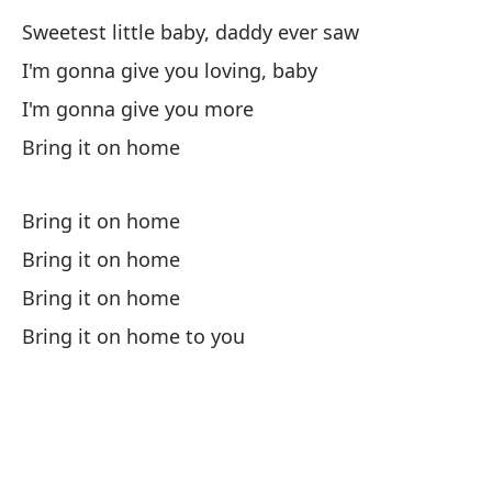
De
Sweetest little baby, daddy ever saw
Me
I'm gonna give you loving, baby
En
I'm gonna give you more
Fo
Bring it on home
De
Bring it on home
It
Bring it on home
Bring it on home
Tr
Bring it on home to you
Tr
Tr