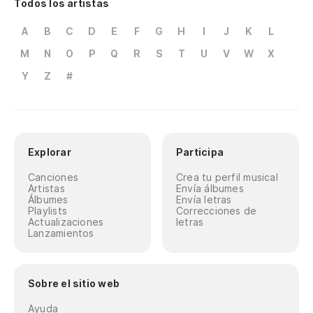
Todos los artistas
A
B
C
D
E
F
G
H
I
J
K
L
M
N
O
P
Q
R
S
T
U
V
W
X
Y
Z
#
Explorar
Participa
Canciones
Crea tu perfil musical
Artistas
Envía álbumes
Álbumes
Envía letras
Playlists
Correcciones de
Actualizaciones
letras
Lanzamientos
Sobre el sitio web
Ayuda