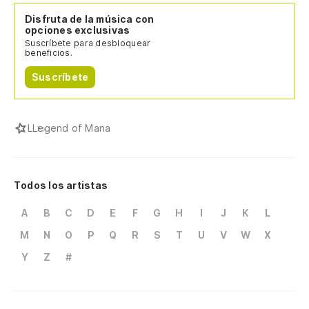
Disfruta de la música con
opciones exclusivas
Suscríbete para desbloquear
beneficios.
Suscríbete
L
Legend of Mana
Todos los artistas
A
B
C
D
E
F
G
H
I
J
K
L
M
N
O
P
Q
R
S
T
U
V
W
X
Y
Z
#