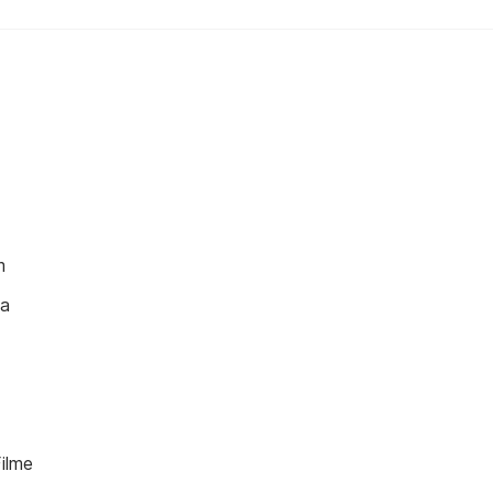
m
ca
ilme