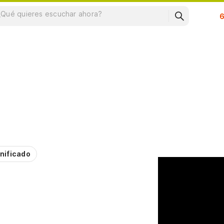
Su
nificado