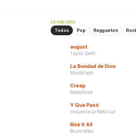
Lo más visto
Todos
Pop
Reggaeton
Roc
august
Taylor Swift
La Bondad de Dios
StayInFaith
Creep
Radiohead
Y Que Pasó
Orquesta La Bella Luz
Risk It All
Bruno Mars