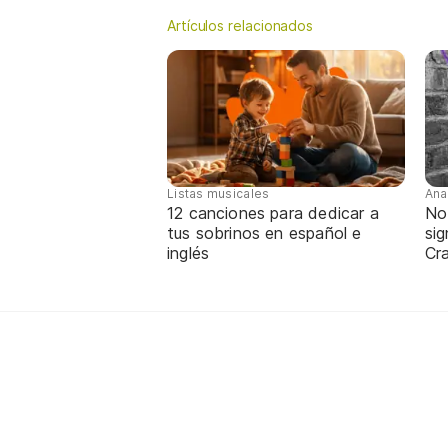
Artículos relacionados
Listas musicales
Ana
12 canciones para dedicar a
No
tus sobrinos en español e
sig
inglés
Cra