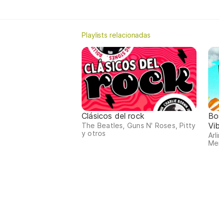
Playlists relacionadas
Clásicos del rock
Bo
Vi
The Beatles, Guns N' Roses, Pitty
y otros
Arl
Me