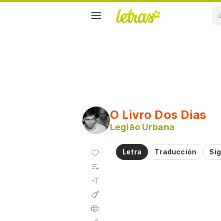
O Livro Dos Dias
Legião Urbana
Agregar
Letra
Traducción
Sig
a
Agregar
favoritos
a
Tamaño
playlist
de la
fuente
Acordes
Imprimir