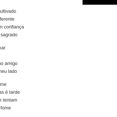
ultivado
ferente
m confiança
o sagrado
xar
lho amigo
meu lado
ome
as é tarde
ue tentam
 fome