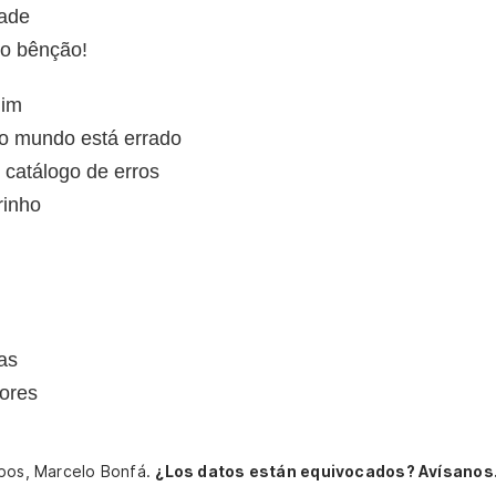
dade
mo bênção!
mim
o mundo está errado
catálogo de erros
rinho
ias
ores
obos, Marcelo Bonfá.
¿Los datos están equivocados? Avísanos