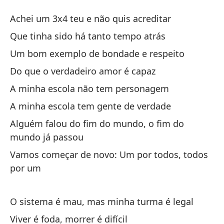
Va
Achei um 3x4 teu e não quis acreditar
V
Que tinha sido há tanto tempo atrás
Um bom exemplo de bondade e respeito
En
Do que o verdadeiro amor é capaz
Ac
A minha escola não tem personagem
Es
A minha escola tem gente de verdade
Qu
Alguém falou do fim do mundo, o fim do
mundo já passou
Un
Vamos começar de novo: Um por todos, todos
Um
por um
De
O sistema é mau, mas minha turma é legal
Do
Viver é foda, morrer é difícil