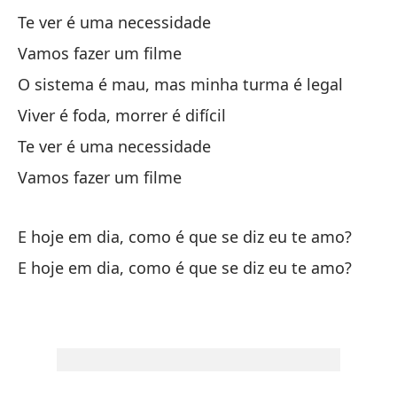
Mi
Te ver é uma necessidade
A 
Vamos fazer um filme
O sistema é mau, mas minha turma é legal
Mi
Viver é foda, morrer é difícil
A 
Te ver é uma necessidade
Al
Vamos fazer um filme
m
Al
E hoje em dia, como é que se diz eu te amo?
pa
E hoje em dia, como é que se diz eu te amo?
Em
pa
Va
u