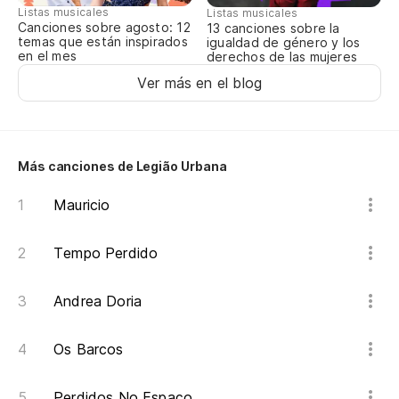
Listas musicales
Listas musicales
Pe
Canciones sobre agosto: 12
13 canciones sobre la
temas que están inspirados
igualdad de género y los
Ma
en el mes
derechos de las mujeres
Ver más en el blog
Im
Es
Más canciones de Legião Urbana
tr
É 
Mauricio
Y 
Tempo Perdido
E 
Andrea Doria
Pa
Os Barcos
Te
Perdidos No Espaço