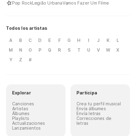
Pop Rock
Legião Urbana
Vamos Fazer Um Filme
Todos los artistas
A
B
C
D
E
F
G
H
I
J
K
L
M
N
O
P
Q
R
S
T
U
V
W
X
Y
Z
#
Explorar
Participa
Canciones
Crea tu perfil musical
Artistas
Envía álbumes
Álbumes
Envía letras
Playlists
Correcciones de
Actualizaciones
letras
Lanzamientos