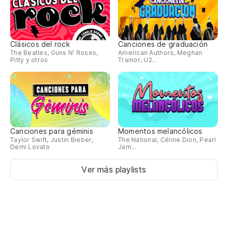
T
Clásicos del rock
Canciones de graduación
The Beatles, Guns N' Roses,
American Authors, Meghan
Pitty y otros
Trainor, U2...
Canciones para géminis
Momentos melancólicos
Taylor Swift, Justin Bieber,
The National, Céline Dion, Pearl
Demi Lovato
Jam...
Ver más playlists