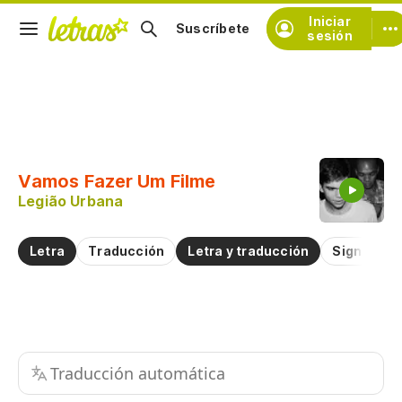
Iniciar
Suscríbete
sesión
Copiar fragmento
Copiar toda la letra
Vamos Fazer Um Filme
Practicar la pronunciación de
Legião Urbana
Comentar sobre este fragmento
Letra
Traducción
Letra y traducción
Significad
Traducción automática