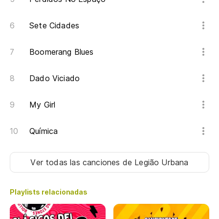
Y 
Sete Cidades
E 
Y 
Boomerang Blues
E 
Dado Viciado
Y 
My Girl
E 
Química
Y 
E 
Ver todas las canciones
de Legião Urbana
T
Playlists relacionadas
T