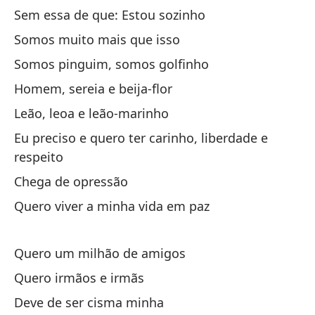
Sem essa de que: Estou sozinho
El
Somos muito mais que isso
O 
Somos pinguim, somos golfinho
Vi
Homem, sereia e beija-flor
Vi
Leão, leoa e leão-marinho
Ve
Eu preciso e quero ter carinho, liberdade e
respeito
Ha
Chega de opressão
Quero viver a minha vida em paz
El
O 
Quero um milhão de amigos
Quero irmãos e irmãs
Vi
Deve de ser cisma minha
Vi