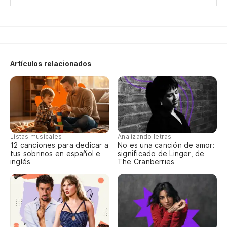
Eu
No
Artículos relacionados
Qu
Qu
Qu
Listas musicales
Analizando letras
Qu
12 canciones para dedicar a
No es una canción de amor:
tus sobrinos en español e
significado de Linger, de
inglés
The Cranberries
Qu
Qu
De