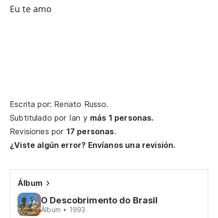
No
Eu te amo
Se
S
So
So
Escrita por: Renato Russo.
So
Subtitulado por
Ian
y
más 1 personas.
Ho
Revisiones por
17 personas
.
¿Viste algún error? Envíanos una revisión.
Le
Le
Álbum
Ne
O Descobrimento do Brasil
Álbum • 1993
re