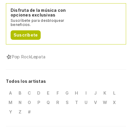
Disfruta de la música con
opciones exclusivas
Suscríbete para desbloquear
beneficios.
Suscríbete
Pop Rock
Lepata
Todos los artistas
A
B
C
D
E
F
G
H
I
J
K
L
M
N
O
P
Q
R
S
T
U
V
W
X
Y
Z
#