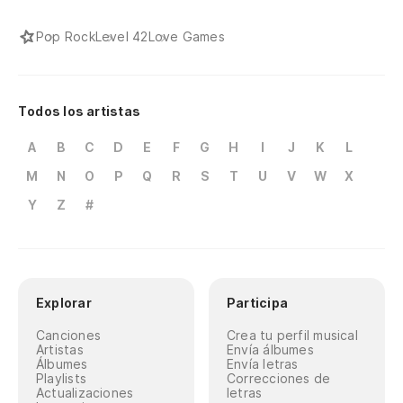
Pop Rock
Level 42
Love Games
Todos los artistas
A
B
C
D
E
F
G
H
I
J
K
L
M
N
O
P
Q
R
S
T
U
V
W
X
Y
Z
#
Explorar
Participa
Canciones
Crea tu perfil musical
Artistas
Envía álbumes
Álbumes
Envía letras
Playlists
Correcciones de
Actualizaciones
letras