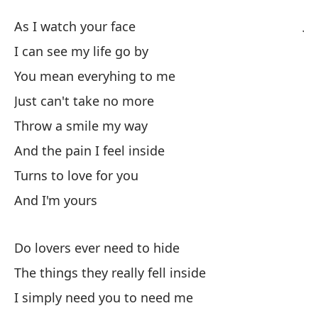
J
As I watch your face
L
I can see my life go by
You mean everyhing to me
Mi
Just can't take no more
Pu
Throw a smile my way
And the pain I feel inside
Te
Turns to love for you
Yo
And I'm yours
No
Do lovers ever need to hide
La
The things they really fell inside
Th
I simply need you to need me