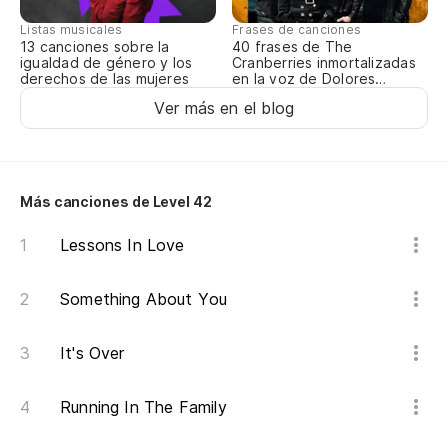
Listas musicales
Frases de canciones
Tu
13 canciones sobre la
40 frases de The
igualdad de género y los
Cranberries inmortalizadas
derechos de las mujeres
en la voz de Dolores
O’Riordan
Ver más en el blog
Más canciones de Level 42
Lessons In Love
Something About You
It's Over
Running In The Family