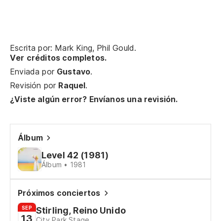
Tu
Escrita por: Mark King, Phil Gould.
¿L
Ver créditos completos.
Enviada por
Gustavo
.
Do
Revisión por
Raquel
.
La
¿Viste algún error? Envíanos una revisión.
Th
Álbum
Si
Level 42 (1981)
If
Álbum • 1981
Li
Próximos conciertos
SEP
Stirling, Reino Unido
13
Ah
City Park Stage