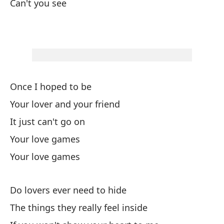
Can't you see
Y 
An
Se
Y 
Once I hoped to be
Your lover and your friend
¿L
It just can't go on
Do
Your love games
Your love games
La
Th
Do lovers ever need to hide
Si
The things they really feel inside
I 