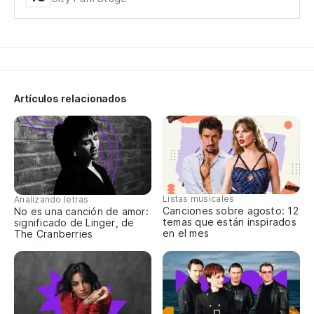
No
Pa
To
Artículos relacionados
El
No
In
Listas musicales
Analizando letras
Canciones sobre agosto: 12
No es una canción de amor:
temas que están inspirados
significado de Linger, de
en el mes
The Cranberries
La
Th
Pe