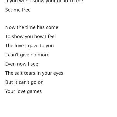
If you won't show your heart to me
Set me free
¿N
Now the time has come
To show you how I feel
The love I gave to you
I can't give no more
Un
Even now I see
The salt tears in your eyes
Tu
But it can't go on
Si
Your love games
It
Tu