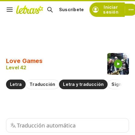
Iniciar
Suscríbete
sesión
Copiar fragmento
Copiar toda la letra
Love Games
Practicar la pronunciación de
Level 42
Comentar sobre este fragmento
Letra
Traducción
Letra y traducción
Significad
Traducción automática