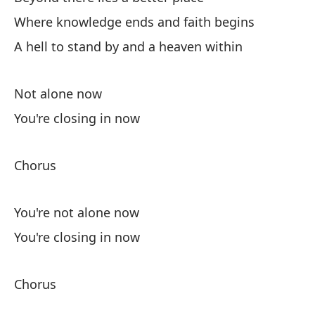
St
Where knowledge ends and faith begins
A hell to stand by and a heaven within
Mi
St
Not alone now
Nu
You're closing in now
Yo
Chorus
You're not alone now
You're closing in now
Al
So
Chorus
Ba