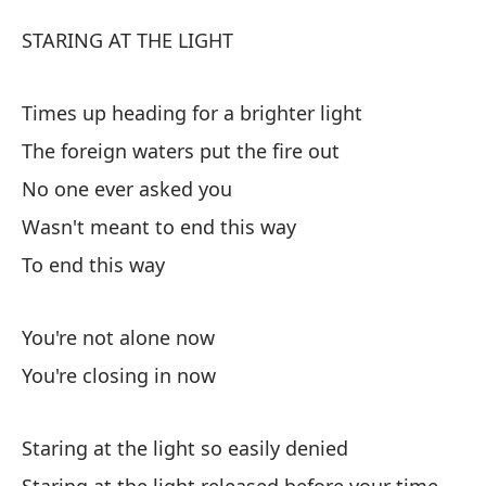
Mi
STARING AT THE LIGHT
St
Times up heading for a brighter light
M
The foreign waters put the fire out
ST
No one ever asked you
Wasn't meant to end this way
Se
To end this way
br
Ti
You're not alone now
La
You're closing in now
Th
Staring at the light so easily denied
Na