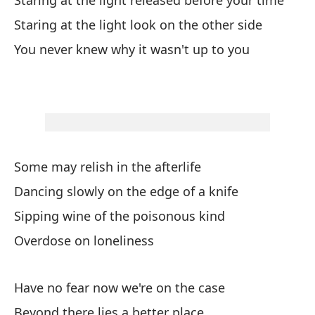
Staring at the light released before your time
No
Staring at the light look on the other side
Wa
You never knew why it wasn't up to you
A 
Ah
Some may relish in the afterlife
Es
Dancing slowly on the edge of a knife
Sipping wine of the poisonous kind
Mi
Overdose on loneliness
St
Mi
Have no fear now we're on the case
t
Beyond there lies a better place