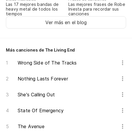
Es
Las 17 mejores bandas de
Las mejores frases de Robe
heavy metal de todos los
Iniesta para recordar sus
tiempos
canciones
Ver más en el blog
Co
Nu
Más canciones de The Living End
Yo
Wrong Side of The Tracks
Lo
br
Nothing Lasts Forever
Ti
She's Calling Out
State Of Emergency
The Avenue