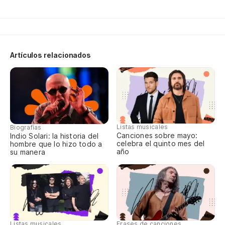
Wh
Un
Artículos relacionados
A 
Ah
Es
Listas musicales
Biografías
Canciones sobre mayo:
Indio Solari: la historia del
celebra el quinto mes del
hombre que lo hizo todo a
año
su manera
Co
Ah
Listas musicales
Frases de canciones