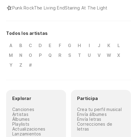
Punk Rock
The Living End
Staring At The Light
Todos los artistas
A
B
C
D
E
F
G
H
I
J
K
L
M
N
O
P
Q
R
S
T
U
V
W
X
Y
Z
#
Explorar
Participa
Canciones
Crea tu perfil musical
Artistas
Envía álbumes
Álbumes
Envía letras
Playlists
Correcciones de
Actualizaciones
letras
Lanzamientos