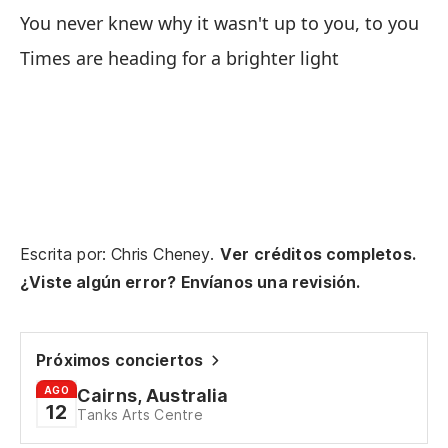
You never knew why it wasn't up to you, to you
Da
Times are heading for a brighter light
Be
Si
So
No
Escrita por: Chris Cheney.
Ver créditos completos.
Ha
¿Viste algún error? Envíanos una revisión.
Má
Próximos conciertos
Be
AGO
Cairns, Australia
12
Tanks Arts Centre
Do
c