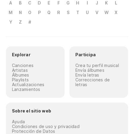
A
B
C
D
E
F
G
H
I
J
K
L
M
N
O
P
Q
R
S
T
U
V
W
X
Y
Z
#
Explorar
Participa
Canciones
Crea tu perfil musical
Artistas
Envía álbumes
Álbumes
Envía letras
Playlists
Correcciones de
Actualizaciones
letras
Lanzamientos
Sobre el sitio web
Ayuda
Condiciones de uso y privacidad
Protección de Datos