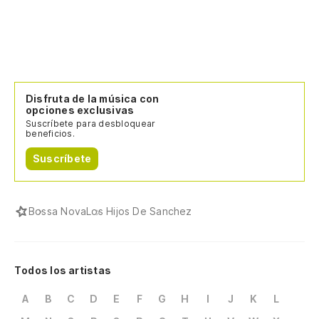
Disfruta de la música con
opciones exclusivas
Suscríbete para desbloquear
beneficios.
Suscríbete
Bossa Nova
Los Hijos De Sanchez
Todos los artistas
A
B
C
D
E
F
G
H
I
J
K
L