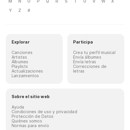
M
N
O
P
Q
R
S
T
U
V
W
X
Y
Z
#
Explorar
Participa
Canciones
Crea tu perfil musical
Artistas
Envía álbumes
Álbumes
Envía letras
Playlists
Correcciones de
Actualizaciones
letras
Lanzamientos
Sobre el sitio web
Ayuda
Condiciones de uso y privacidad
Protección de Datos
Quiénes somos
Normas para envío