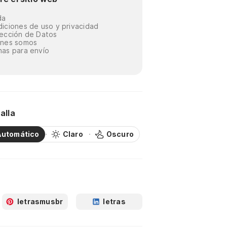
da
iciones de uso y privacidad
ección de Datos
énes somos
as para envío
alla
Automático
Claro
Oscuro
letrasmusbr
letras