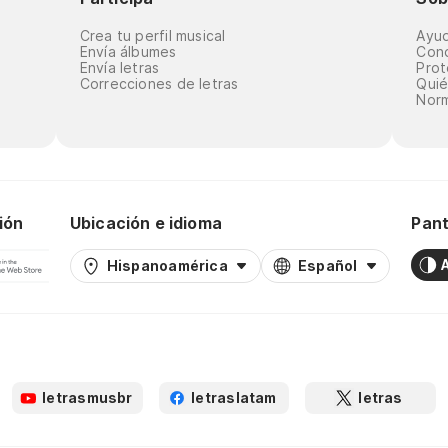
Crea tu perfil musical
Ayu
Envía álbumes
Cond
Envía letras
Prot
Correcciones de letras
Qui
Norm
ión
Ubicación e idioma
Pant
Hispanoamérica
Español
letrasmusbr
letraslatam
letras