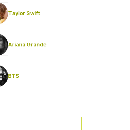
Taylor Swift
Ariana Grande
BTS