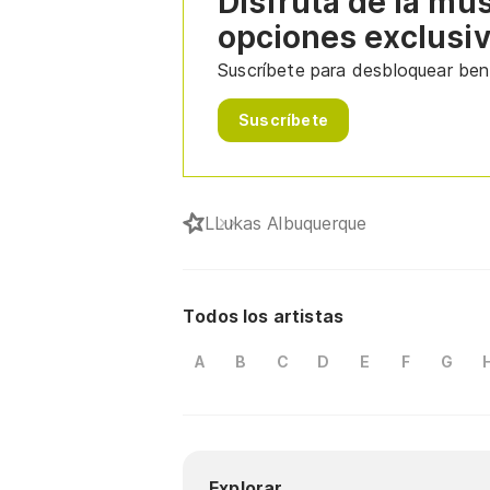
Disfruta de la mú
opciones exclusi
Suscríbete para desbloquear bene
Suscríbete
L
Lukas Albuquerque
Todos los artistas
A
B
C
D
E
F
G
Explorar