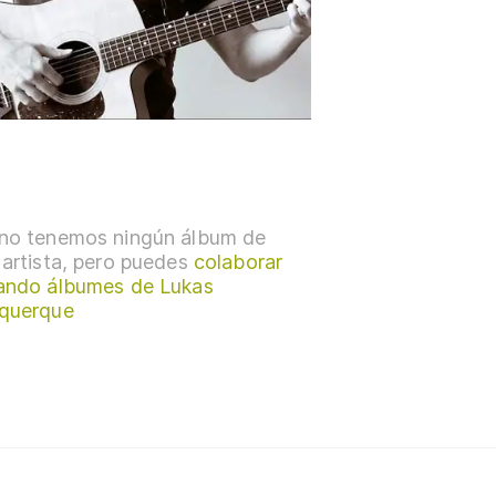
no tenemos ningún álbum de
 artista, pero puedes
colaborar
ando álbumes de Lukas
querque