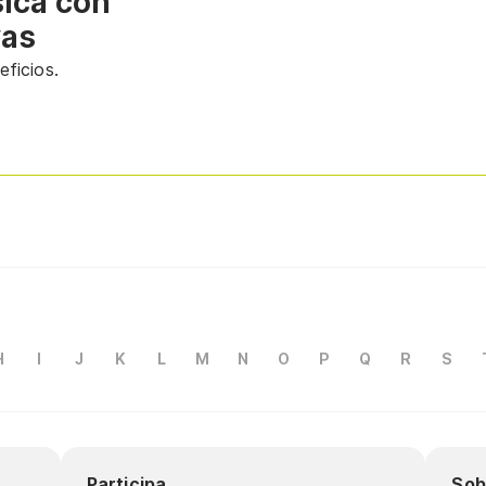
sica con
vas
ficios.
H
I
J
K
L
M
N
O
P
Q
R
S
Participa
Sob