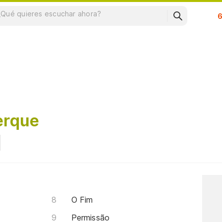
Su
erque
O Fim
Permissão