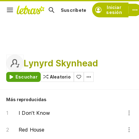
Iniciar
Suscríbete
sesión
Lynyrd Skynhead
Escuchar
Aleatorio
Más reproducidas
I Don't Know
Red House