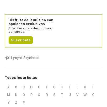
Disfruta de la música con
opciones exclusivas
Suscríbete para desbloquear
beneficios.
Suscríbete
L
Lynyrd Skynhead
Todos los artistas
A
B
C
D
E
F
G
H
I
J
K
L
M
N
O
P
Q
R
S
T
U
V
W
X
Y
Z
#