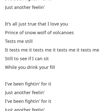
Ve
Just another feelin'
I 
An
It's all just true that I love you
Be
Prince of snow wolf of volcanoes
Tests me still
Me
It tests me it tests me it tests me it tests me
pr
Still to see if I can sit
I 
While you drink your fill
Qu
Ho
I've been fightin' for it
Just another feelin'
He
I've been fightin' for it
Just another feelin'