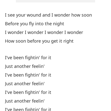
En
no
I see your wound and I wonder how soon
Be
Before you fly into the night
ti
I wonder I wonder I wonder I wonder
He
How soon before you get it right
He
I've been fightin' for it
Just another feelin'
He
I've been fightin' for it
Just another feelin'
I've been fightin' for it
Just another feelin'
I've been fightin' for it