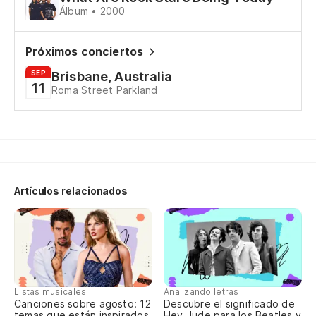
Álbum • 2000
It'
Pr
Próximos conciertos
SEP
Pr
Brisbane, Australia
11
Roma Street Parkland
To
Me
a 
Artículos relacionados
It
To
Sti
Mi
Listas musicales
Analizando letras
Canciones sobre agosto: 12
Descubre el significado de
temas que están inspirados
Hey Jude para los Beatles y