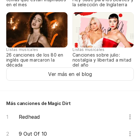
en el mes
la selección de Inglaterra
He
So
He
Listas musicales
Listas musicales
Canciones sobre julio:
26 canciones de los 80 en
nostalgia y libertad a mitad
inglés que marcaron la
del año
década
So
Ver más en el blog
He
Más canciones de Magic Dirt
So
Redhead
He
9 Out Of 10