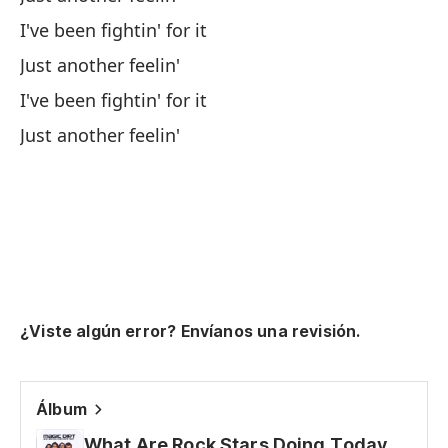
So
I've been fightin' for it
He
Just another feelin'
I've been fightin' for it
So
Just another feelin'
He
So
He
¿Viste algún error? Envíanos una revisión.
So
Álbum
Es
What Are Rock Stars Doing Today