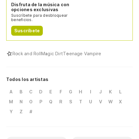
Disfruta de la música con
opciones exclusivas
Suscríbete para desbloquear
beneficios.
Suscríbete
Rock and Roll
Magic Dirt
Teenage Vampire
Todos los artistas
A
B
C
D
E
F
G
H
I
J
K
L
M
N
O
P
Q
R
S
T
U
V
W
X
Y
Z
#