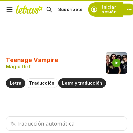
Iniciar
Suscríbete
sesión
Copiar fragmento
Copiar toda la letra
Teenage Vampire
Practicar la pronunciación de
Magic Dirt
Comentar sobre este fragmento
Letra
Traducción
Letra y traducción
Traducción automática