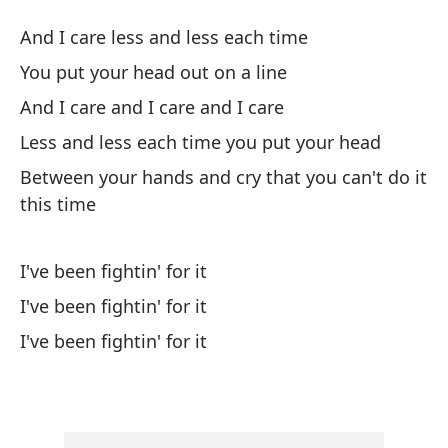
V
And I care less and less each time
T
You put your head out on a line
And I care and I care and I care
Y 
Less and less each time you put your head
An
Between your hands and cry that you can't do it
Qu
this time
Yo
I've been fightin' for it
Y 
I've been fightin' for it
An
I've been fightin' for it
Me
Le