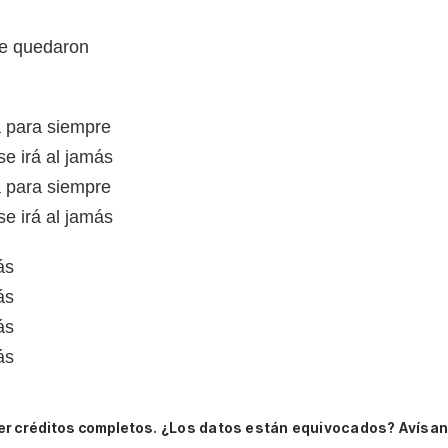
 se quedaron
rá para siempre
e irá al jamás
rá para siempre
e irá al jamás
ás
ás
ás
ás
er créditos completos.
¿Los datos están equivocados? Avísan