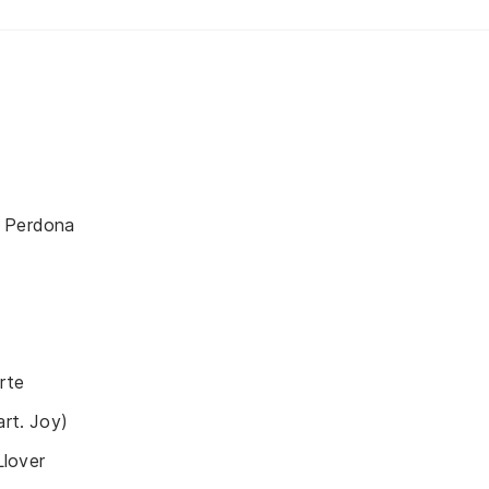
r Perdona
rte
art. Joy)
lover