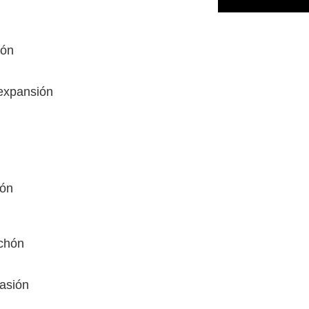
món
 expansión
cón
lchón
asión