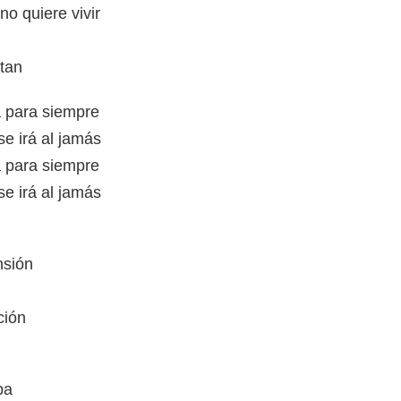
no quiere vivir
atan
rá para siempre
e irá al jamás
rá para siempre
e irá al jamás
nsión
ción
ba