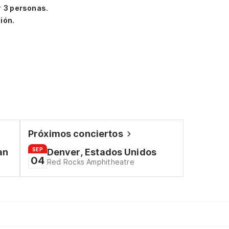
r
3 personas
.
ión.
Próximos conciertos
SEP
an
Denver, Estados Unidos
04
Red Rocks Amphitheatre