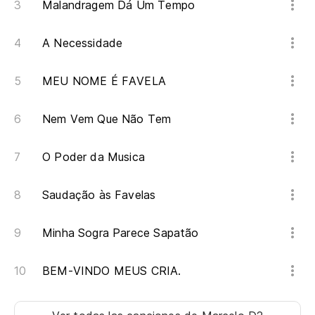
La
Malandragem Dá Um Tempo
As
A Necessidade
Nu
MEU NOME É FAVELA
En
Nem Vem Que Não Tem
bu
No
O Poder da Musica
Mi
Saudação às Favelas
Mi
Minha Sogra Parece Sapatão
No
Nã
BEM-VINDO MEUS CRIA.
As