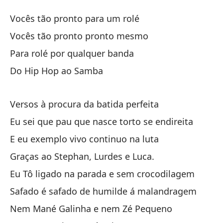
Ve
Vocês tão pronto para um rolé
V
Vocês tão pronto pronto mesmo
Para rolé por qualquer banda
Es
Do Hip Hop ao Samba
Vo
Es
Versos à procura da batida perfeita
Vo
Eu sei que pau que nasce torto se endireita
E eu exemplo vivo continuo na luta
Pa
Graças ao Stephan, Lurdes e Luca.
Pa
Eu Tô ligado na parada e sem crocodilagem
De
Safado é safado de humilde á malandragem
Nem Mané Galinha e nem Zé Pequeno