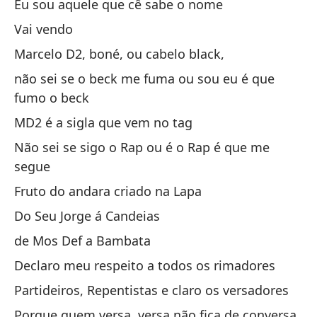
Ve
Eu sou aquele que cê sabe o nome
Ve
Vai vendo
Marcelo D2, boné, ou cabelo black,
Sé
não sei se o beck me fuma ou sou eu é que
Eu
fumo o beck
Y 
MD2 é a sigla que vem no tag
Não sei se sigo o Rap ou é o Rap é que me
E 
segue
Gr
Fruto do andara criado na Lapa
Gr
Do Seu Jorge á Candeias
de Mos Def a Bambata
Es
Declaro meu respeito a todos os rimadores
Eu
Partideiros, Repentistas e claro os versadores
Tr
Porque quem versa, versa não fica de conversa