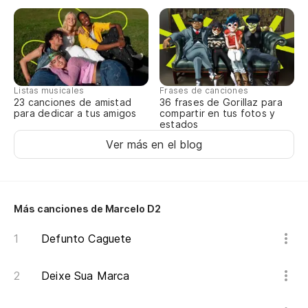
E 
In
Sa
Listas musicales
Frases de canciones
23 canciones de amistad
36 frases de Gorillaz para
De
para dedicar a tus amigos
compartir en tus fotos y
estados
Da
Ver más en el blog
Lo
Os
Más canciones de Marcelo D2
E 
Defunto Caguete
E 
Deixe Sua Marca