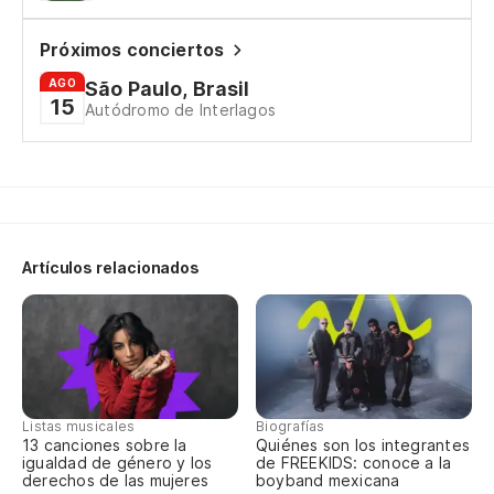
Va
Próximos conciertos
Bu
AGO
São Paulo, Brasil
15
Á 
Autódromo de Interlagos
Bu
Bu
Mi
Artículos relacionados
Sa
in
In
Listas musicales
Biografías
13 canciones sobre la
Quiénes son los integrantes
Y 
igualdad de género y los
de FREEKIDS: conoce a la
re
derechos de las mujeres
boyband mexicana