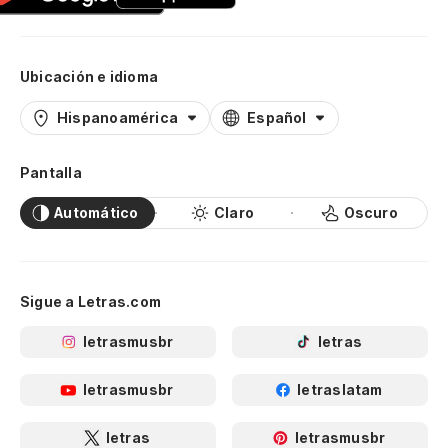
Ubicación e idioma
Hispanoamérica
Español
Pantalla
Automático
Claro
Oscuro
Sigue a Letras.com
letrasmusbr
letras
letrasmusbr
letraslatam
letras
letrasmusbr