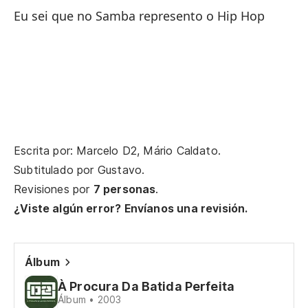
Eu sei que no Samba represento o Hip Hop
Te
Fa
Sé
Escrita por: Marcelo D2, Mário Caldato.
Eu
Subtitulado por
Gustavo
.
Revisiones por
7 personas
.
¿Viste algún error? Envíanos una revisión.
El
ve
O 
Álbum
À Procura Da Batida Perfeita
Va
Álbum • 2003