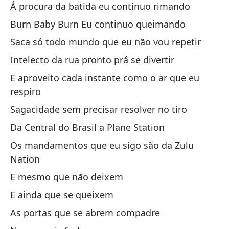
Á procura da batida eu continuo rimando
MD
Burn Baby Burn Eu continuo queimando
Saca só todo mundo que eu não vou repetir
MD
Intelecto da rua pronto prá se divertir
No
E aproveito cada instante como o ar que eu
Nã
respiro
Sagacidade sem precisar resolver no tiro
Fr
Da Central do Brasil a Plane Station
Fr
Os mandamentos que eu sigo são da Zulu
De
Nation
E mesmo que não deixem
de
E ainda que se queixem
As portas que se abrem compadre
De