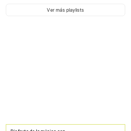
Te
Ver más playlists
Fa
Sé
Eu