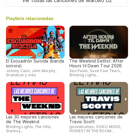
Ver todas las canciones
de Marcelo D2
Te
Playlists relacionadas
Fa
Sé
Eu
El Escuadrón Suicida (banda
The Weeknd Setlist: After
sonora)
Hours til Dawn Tour 2026
No
Johnny Cash, John Murphy,
Sao Paulo, Save Your Tears,
Grandson y más
Blinding Lights...
pu
Nã
té
Di
Las 30 mejores canciones
Las mejores canciones de
Me
de The Weeknd
Travis Scott
Blinding Lights, The Hills,
goosebumps, SICKO MODE,
Starboy...
HIGHEST IN THE ROOM...