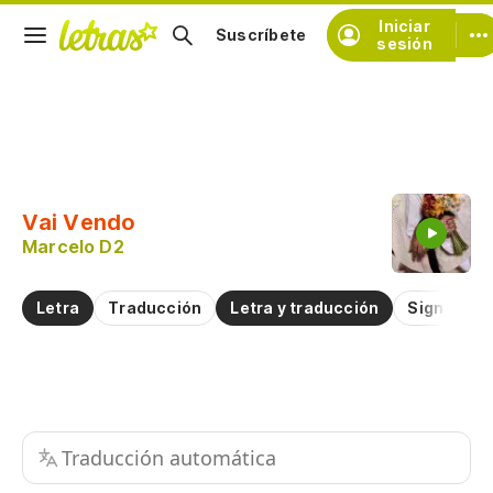
Iniciar
Suscríbete
sesión
Copiar fragmento
Copiar toda la letra
Vai Vendo
Practicar la pronunciación de
Marcelo D2
Comentar sobre este fragmento
Letra
Traducción
Letra y traducción
Significad
Traducción automática