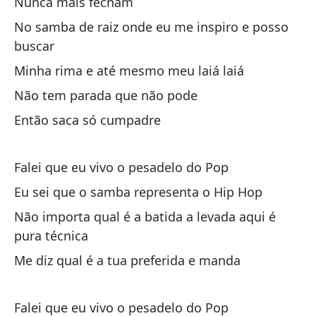
Nunca mais fecham
De
No samba de raiz onde eu me inspiro e posso
Pa
buscar
Ve
Minha rima e até mesmo meu laiá laiá
Pa
Não tem parada que não pode
Então saca só cumpadre
Po
co
Po
Falei que eu vivo o pesadelo do Pop
Eu sei que o samba representa o Hip Hop
Y 
Não importa qual é a batida a levada aqui é
E 
pura técnica
Me diz qual é a tua preferida e manda
Y 
E 
Falei que eu vivo o pesadelo do Pop