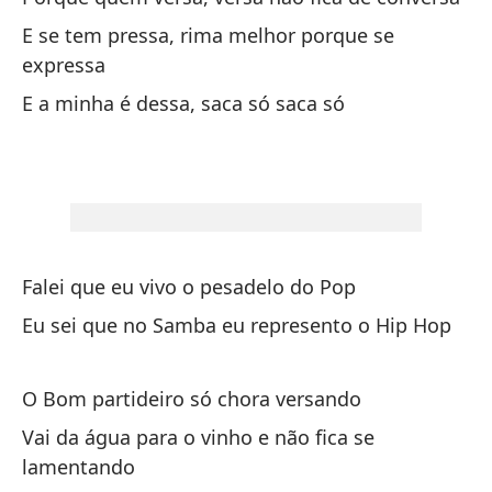
Sa
E se tem pressa, rima melhor porque se
expressa
Si
E a minha é dessa, saca só saca só
Ne
Yo
Eu
Ad
Falei que eu vivo o pesadelo do Pop
Eu sei que no Samba eu represento o Hip Hop
Ma
Ma
O Bom partideiro só chora versando
No
Vai da água para o vinho e não fica se
nã
lamentando
be