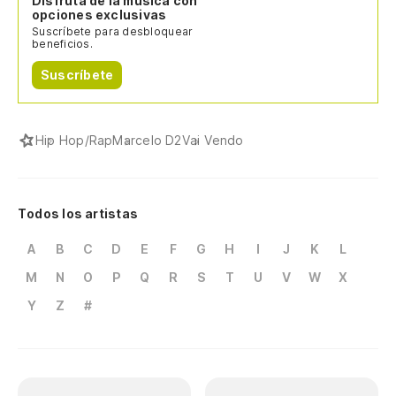
Disfruta de la música con
opciones exclusivas
Suscríbete para desbloquear
beneficios.
Suscríbete
Hip Hop/Rap
Marcelo D2
Vai Vendo
Todos los artistas
A
B
C
D
E
F
G
H
I
J
K
L
M
N
O
P
Q
R
S
T
U
V
W
X
Y
Z
#