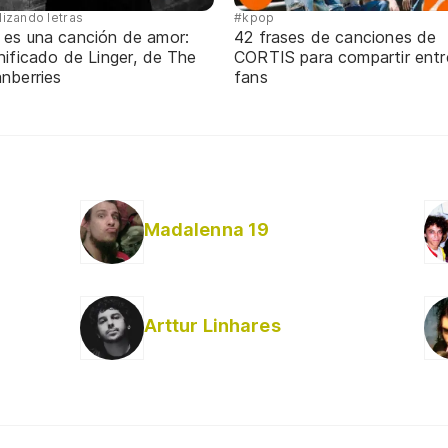
lizando letras
#kpop
 es una canción de amor:
42 frases de canciones de
nificado de Linger, de The
CORTIS para compartir entr
nberries
fans
Madalenna 19
Arttur Linhares