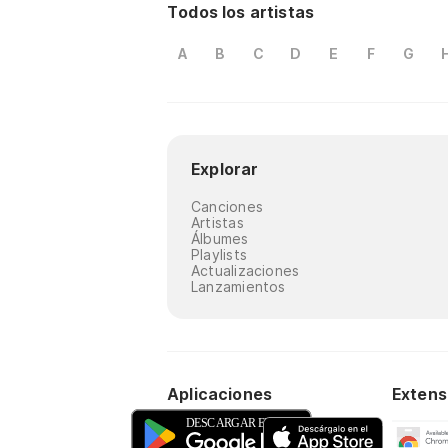
Todos los artistas
A
B
C
D
E
F
G
Explorar
Canciones
Artistas
Álbumes
Playlists
Actualizaciones
Lanzamientos
Aplicaciones
Extens