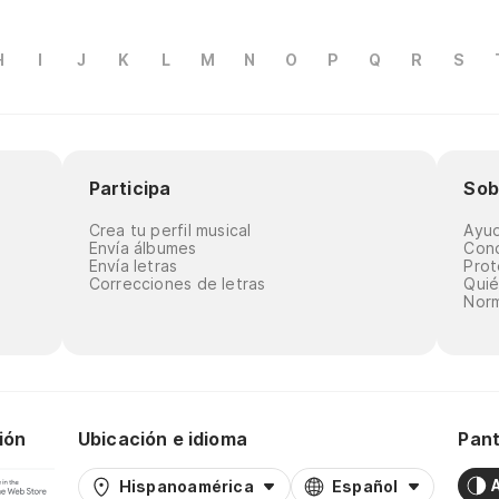
H
I
J
K
L
M
N
O
P
Q
R
S
Participa
Sob
Crea tu perfil musical
Ayu
Envía álbumes
Cond
Envía letras
Prot
Correcciones de letras
Qui
Norm
ión
Ubicación e idioma
Pant
Hispanoamérica
Español