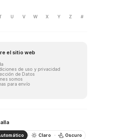
T
U
V
W
X
Y
Z
#
re el sitio web
da
iciones de uso y privacidad
ección de Datos
énes somos
as para envío
alla
Automático
Claro
Oscuro