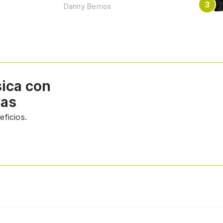
Danny Berrios
sica con
vas
ficios.