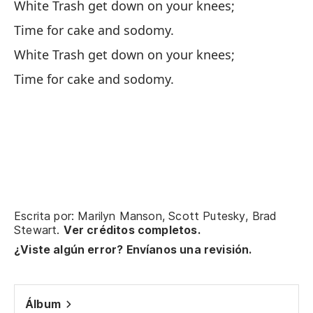
White Trash get down on your knees;
P
Time for cake and sodomy.
'T
White Trash get down on your knees;
Le
Time for cake and sodomy.
A 
Po
Th
Ba
Escrita por: Marilyn Manson, Scott Putesky, Brad
Stewart.
Ver créditos completos.
Wh
¿Viste algún error? Envíanos una revisión.
Ho
Ti
Álbum