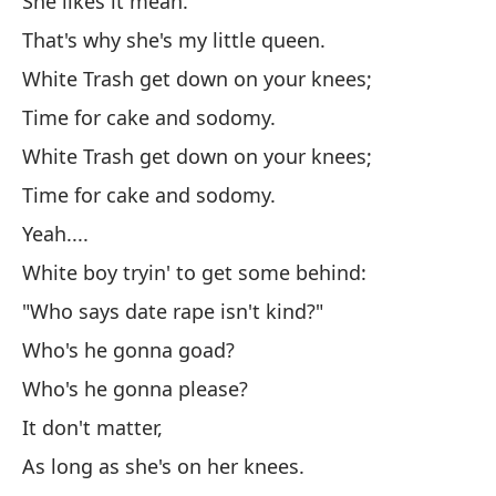
She likes it mean.
Ba
That's why she's my little queen.
Wh
White Trash get down on your knees;
Ho
Time for cake and sodomy.
Ti
White Trash get down on your knees;
Time for cake and sodomy.
Ba
Yeah....
Wh
White boy tryin' to get some behind:
Ho
"Who says date rape isn't kind?"
Ti
Who's he gonna goad?
Who's he gonna please?
Ad
It don't matter,
Te
As long as she's on her knees.
Ha