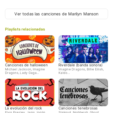
Ver todas las canciones
de Marilyn Manson
Playlists relacionadas
Canciones de halloween
Riverdale (banda sonora)
Michael Jackson, Imagine
Imagine Dragons, Billie Eilish,
Dragons, Lady Gaga...
Kaleo...
La evolución del rock
Canciones tenebrosas
Elvis Presley, Janis Joplin,
Slipknot, Nightwish, Ghost...