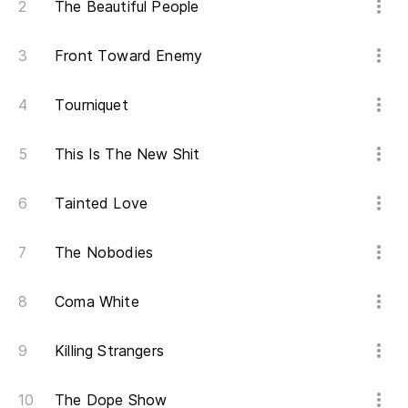
The Beautiful People
Ba
Front Toward Enemy
Wh
Ho
Tourniquet
Ti
This Is The New Shit
Tainted Love
The Nobodies
Coma White
Killing Strangers
The Dope Show