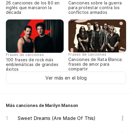
26 canciones de los 80 en
Canciones sobre la guerra
inglés que marcaron la
para protestar contra los
¿A
década
conflictos armados
¿A
No
Frases de canciones
Frases de canciones
Canciones de Rata Blanca:
100 frases de rock más
Mi
frases de amor para
emblemáticas de grandes
compartir
éxitos
As
Ver más en el blog
Ba
Wh
Más canciones de Marilyn Manson
Ho
Sweet Dreams (Are Made Of This)
Ti