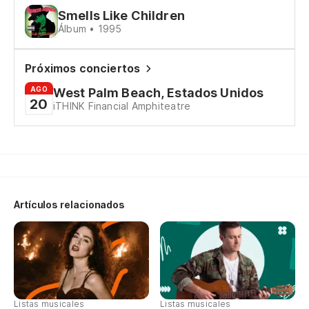
Smells Like Children
Ba
Álbum • 1995
Wh
Próximos conciertos
Ho
AGO
West Palm Beach, Estados Unidos
20
iTHINK Financial Amphiteatre
Ti
Sí,
Un
de
Artículos relacionados
Wh
¿Q
a
"W
Listas musicales
Listas musicales