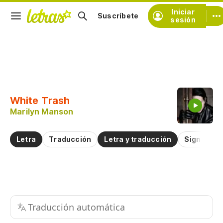
Iniciar
Suscríbete
sesión
Copiar fragmento
Copiar toda la letra
White Trash
Practicar la pronunciación de
Marilyn Manson
Comentar sobre este fragmento
Letra
Traducción
Letra y traducción
Significad
Traducción automática