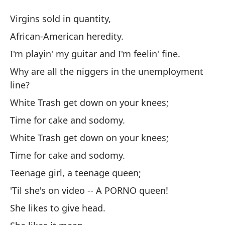
Ba
Virgins sold in quantity,
Wh
African-American heredity.
I'm playin' my guitar and I'm feelin' fine.
La
Why are all the niggers in the unemployment
Vi
line?
He
White Trash get down on your knees;
Time for cake and sodomy.
Es
White Trash get down on your knees;
I'
Time for cake and sodomy.
Teenage girl, a teenage queen;
¿P
d
'Til she's on video -- A PORNO queen!
Wh
She likes to give head.