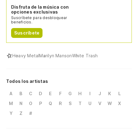
Disfruta de la música con
opciones exclusivas
Suscríbete para desbloquear
beneficios.
Suscríbete
Heavy Metal
Marilyn Manson
White Trash
Todos los artistas
A
B
C
D
E
F
G
H
I
J
K
L
M
N
O
P
Q
R
S
T
U
V
W
X
Y
Z
#