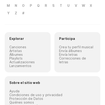
M
N
O
P
Q
R
S
T
U
V
W
X
Y
Z
#
Explorar
Participa
Canciones
Crea tu perfil musical
Artistas
Envía álbumes
Álbumes
Envía letras
Playlists
Correcciones de
Actualizaciones
letras
Lanzamientos
Sobre el sitio web
Ayuda
Condiciones de uso y privacidad
Protección de Datos
Quiénes somos