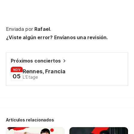
Na
Enviada por
Rafael
.
Má
¿Viste algún error? Envíanos una revisión.
¡R
Próximos conciertos
NOV
Rennes, Francia
[E
05
L'Etage
¡L
Hi
Artículos relacionados
¡R