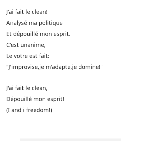
L
J'ai fait le clean!
C
Analysé ma politique
Et dépouillé mon esprit.
Hi
C'est unanime,
An
Le votre est fait:
"J'improvise,je m'adapte,je domine!"
Y 
J'ai fait le clean,
Es
Dépouillé mon esprit!
(I and i freedom!)
La
'I
"J