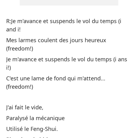
Hi
R:Je m'avance et suspends le vol du temps (i
and i!
De
Mes larmes coulent des jours heureux
(freedom!)
(¡
Je m'avance et suspends le vol du temps (i ans
i!)
C'est une lame de fond qui m'attend...
(freedom!)
J'ai fait le vide,
R:
Paralysé la mécanique
yo
Utilisé le Feng-Shui.
R: