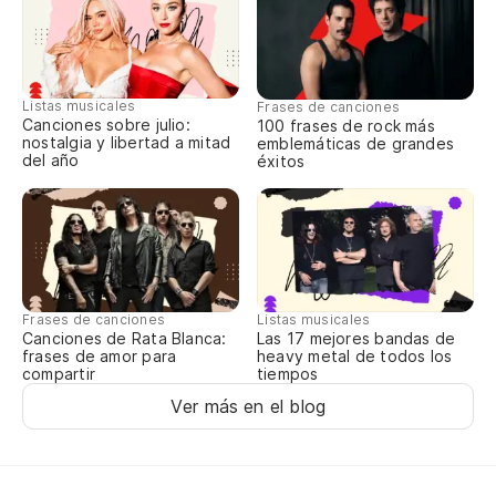
¡L
Listas musicales
Frases de canciones
¡R
Canciones sobre julio:
100 frases de rock más
nostalgia y libertad a mitad
emblemáticas de grandes
del año
éxitos
Frases de canciones
Listas musicales
Canciones de Rata Blanca:
Las 17 mejores bandas de
frases de amor para
heavy metal de todos los
compartir
tiempos
Ver más en el blog