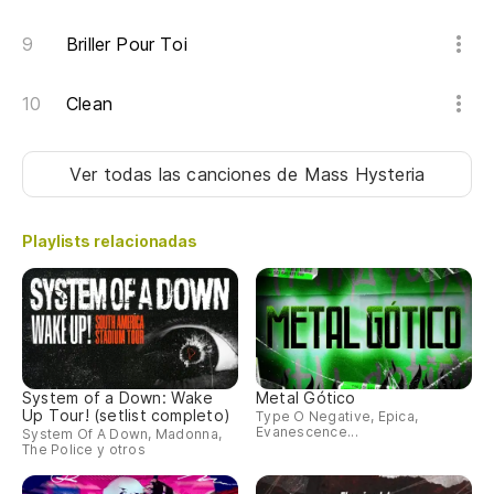
Briller Pour Toi
Clean
Ver todas las canciones
de Mass Hysteria
Playlists relacionadas
System of a Down: Wake
Metal Gótico
Up Tour! (setlist completo)
Type O Negative, Epica,
Evanescence...
System Of A Down, Madonna,
The Police y otros