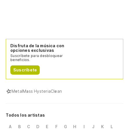
Disfruta de la música con
opciones exclusivas
Suscríbete para desbloquear
beneficios.
Suscríbete
Metal
Mass Hysteria
Clean
Todos los artistas
A
B
C
D
E
F
G
H
I
J
K
L