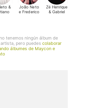
Neto &
João Neto
Zé Henrique
stiano
e Frederico
& Gabriel
no tenemos ningún álbum de
 artista, pero puedes
colaborar
ando álbumes de Maycon e
ato