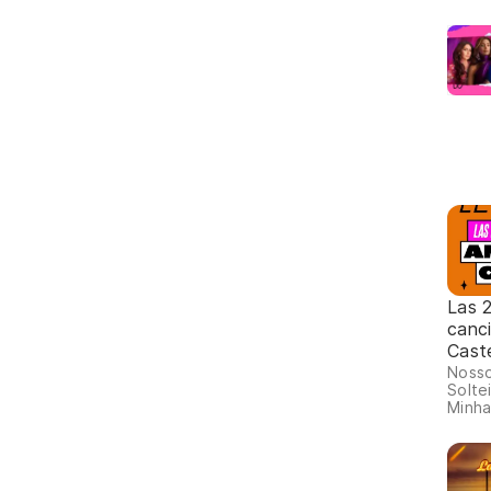
Las 
canc
Cast
Nosso
Solte
Minha