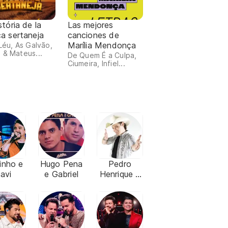
stória de la
Las mejores
a sertaneja
canciones de
Marília Mendonça
 Léu, As Galvão,
 & Mateus...
De Quem É a Culpa,
Ciumeira, Infiel...
inho e
Hugo Pena
Pedro
avi
e Gabriel
Henrique e
Fernando