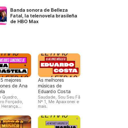
Banda sonora de Belleza
Fatal, la telenovela brasileña
de HBO Max
25 mejores
As melhores
iones de Ana
músicas de
ela
Eduardo Costa
 Quadro,
Saudade, Sou Seu Fã
iro Forçado,
Nº 1, Me Apaixonei e
 Herança...
mais.