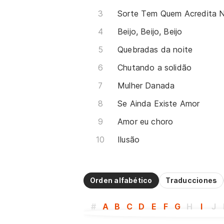
Sorte Tem Quem Acredita N
Beijo, Beijo, Beijo
Quebradas da noite
Chutando a solidão
Mulher Danada
Se Ainda Existe Amor
Amor eu choro
Ilusão
Orden alfabético
Traducciones
#
A
B
C
D
E
F
G
H
I
J