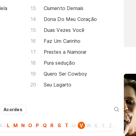
ela
Ciumento Demais
Dona Do Meu Coração
Duas Vezes Você
Faz Um Carinho
Prestes a Namorar
Pura sedução
Quero Ser Cowboy
Seu Lagarto
Acordes
K
L
M
N
O
P
Q
R
S
T
U
V
W
X
Y
Z