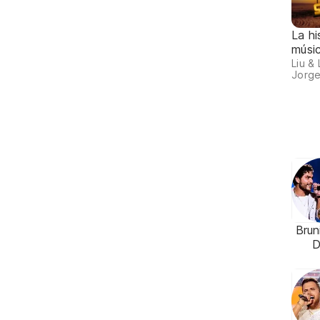
La hi
músic
Liu &
Jorge
Brun
D