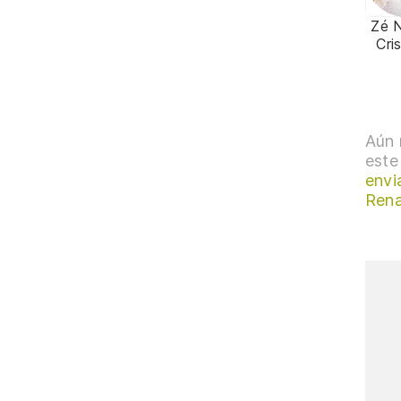
Zé 
Cri
Aún 
este
envi
Ren