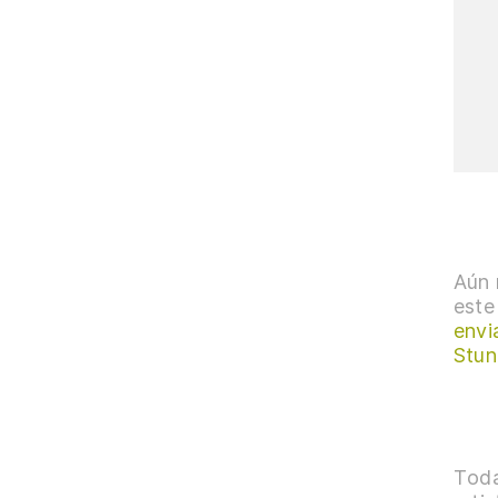
Aún 
este
envi
Stun
Toda