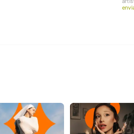
arti
envi