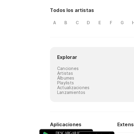
Todos los artistas
A
B
C
D
E
F
G
Explorar
Canciones
Artistas
Álbumes
Playlists
Actualizaciones
Lanzamientos
Aplicaciones
Extens