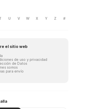
T
U
V
W
X
Y
Z
#
re el sitio web
da
iciones de uso y privacidad
ección de Datos
énes somos
as para envío
alla