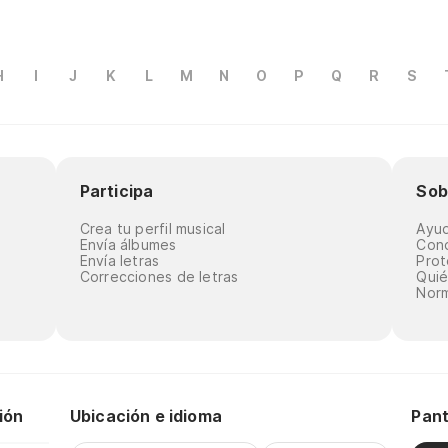
H
I
J
K
L
M
N
O
P
Q
R
S
Participa
Sob
Crea tu perfil musical
Ayu
Envía álbumes
Cond
Envía letras
Prot
Correcciones de letras
Qui
Norm
ión
Ubicación e idioma
Pant