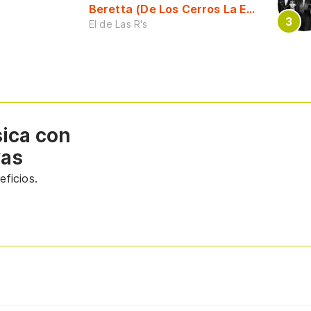
Beretta (De Los Cerros La Escuela)
El de Las R's
sica con
vas
ficios.