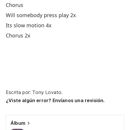
Chorus
Es
Will somebody press play 2x
¿A
Its slow motion 4x
wi
Chorus 2x
Es
Me
Ya
Es
Escrita por: Tony Lovato.
¿Viste algún error? Envíanos una revisión.
¿A
Wi
Álbum