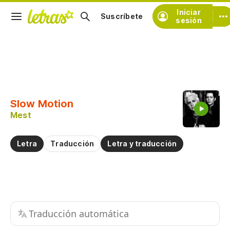
Iniciar
Suscríbete
sesión
Copiar fragmento
Copiar toda la letra
Slow Motion
Practicar la pronunciación de
Mest
Comentar sobre este fragmento
Letra
Traducción
Letra y traducción
Traducción automática