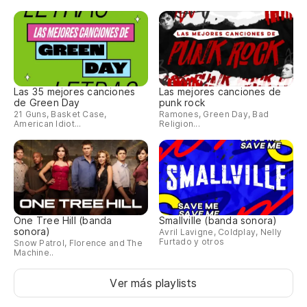
Las 35 mejores canciones
Las mejores canciones de
de Green Day
punk rock
21 Guns, Basket Case,
Ramones, Green Day, Bad
American Idiot...
Religion...
One Tree Hill (banda
Smallville (banda sonora)
sonora)
Avril Lavigne, Coldplay, Nelly
Furtado y otros
Snow Patrol, Florence and The
Machine..
Ver más playlists