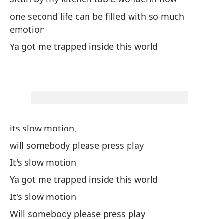
one second life can be filled with so much
Es
emotion
Ya got me trapped inside this world
¿E
It
Y 
An
its slow motion,
Y 
will somebody please press play
no
It's slow motion
An
Ya got me trapped inside this world
It's slow motion
Pi
Will somebody please press play
I 