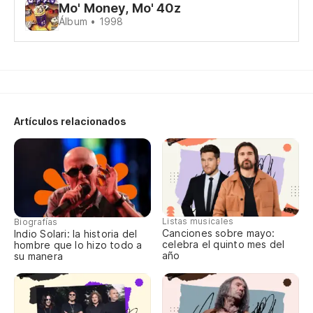
Mo' Money, Mo' 40z
Me
Álbum • 1998
Me
i 
Me
Artículos relacionados
I 
Es
es
im
Listas musicales
Biografías
Canciones sobre mayo:
Indio Solari: la historia del
celebra el quinto mes del
hombre que lo hizo todo a
El
año
su manera
th