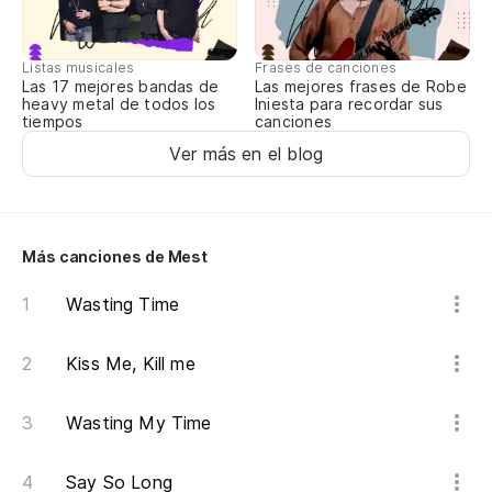
si
ab
Listas musicales
Frases de canciones
wi
Las 17 mejores bandas de
Las mejores frases de Robe
heavy metal de todos los
Iniesta para recordar sus
tiempos
canciones
as
Ver más en el blog
so
es
Más canciones de Mest
Y 
Wasting Time
es
An
Kiss Me, Kill me
be
Wasting My Time
no
Say So Long