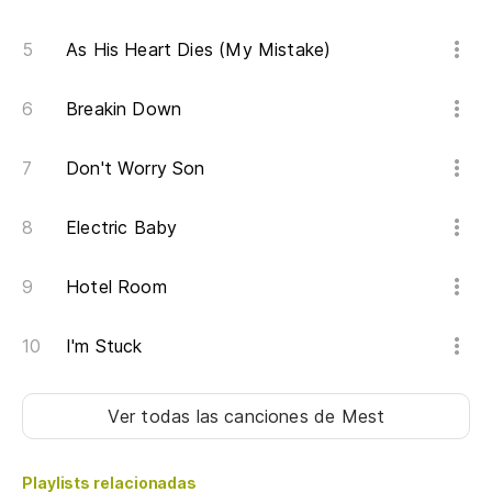
Co
As His Heart Dies (My Mistake)
¿A
Breakin Down
Wi
Don't Worry Son
Es
Electric Baby
Co
Hotel Room
I'm Stuck
Ver todas las canciones
de Mest
Playlists relacionadas