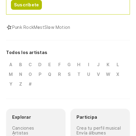
Suscríbete
Punk Rock
Mest
Slow Motion
Todos los artistas
A
B
C
D
E
F
G
H
I
J
K
L
M
N
O
P
Q
R
S
T
U
V
W
X
Y
Z
#
Explorar
Participa
Canciones
Crea tu perfil musical
Artistas
Envía álbumes